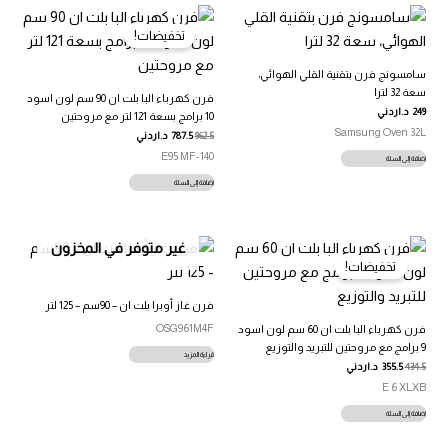
تخفيضات!
سامسونج فرن بتقنية القلي الهوائي،
سعة 32 لترا
فرن كهرباء البا بلت ان 90 سم لون اسود
249
د.اردني
10 برامج بسعة 121 لتر مع مروحتين
Samsung Oven 32L
962.5
787.5
د.اردني
140-E95 MF
إضافة إلى السلة
إضافة إلى السلة
غير متوفر في المخزون
تخفيضات!
فرن غاز أوبرا بلت ان – 90سم – 125 لتر
OSG961M4F
فرن كهرباء البا بلت ان 60 سم لون اسود
9 برامج مع مروحتين للتبريد والتوزيع
قراءة المزيد
434.5
355.5
د.اردني
E 6 XLXB
إضافة إلى السلة