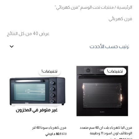
الرئيسية
/ منتجات تحت الوسم “فرن كهربائي”
فرن كهربائي
تم
عرض ⁦40⁩ من كل النتائج
الفرز
حس
الأح
تخفيضات!
تخفيضات!
غير متوفر في المخزون
فرن البا كهرباء بلت ان 60 سم متعدد
فرن كهرباء سونا 60 لتر
الوظائف لون اسود 11 وظيفة
97.9
80.1
د.اردني