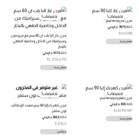
تخفيضات!
تخفيضات!
فرن غاز إلبا 90 سم
962.5
787.5
د.اردني
ELIO G90
فرن غاز البا بلت ان 60 سم مع مروحتين
وسيراميك من الداخل وخاصية الطهي
إضافة إلى السلة
بالبخار
632.5
517.5
د.اردني
EL 12 XLX FG
إضافة إلى السلة
غير متوفر في المخزون
تخفيضات!
تخفيضات!
فرن كهرباء إلبا 90 سم
1045
855
د.اردني
فرن كهرباء إلبا 60 سم متعدد الوظائف
ELIO E91 MF
لون سلفر
434.5
355.5
د.اردني
إضافة إلى السلة
E 6 XLX
قراءة المزيد