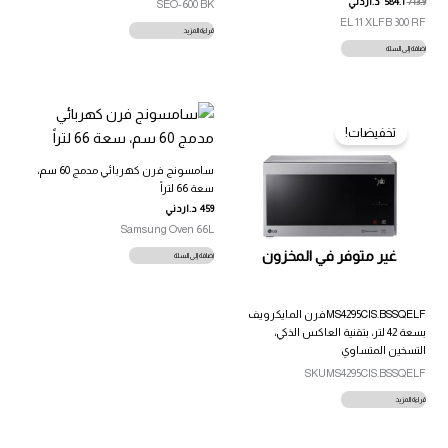
713.9
584.1
د.اردني
SEO-600 BK
EL 11 XLFB 300 RF
قراءة المزيد
إضافة إلى السلة
تخفيضات!
سامسونج فرن كهربائي مدمج 60 سم،
سعة 66 لتراً
459
د.اردني
Samsung Oven 66L
غير متوفر في المخزون
إضافة إلى السلة
MS4295CIS.BSSQELFفرن المايكرويف
بسعة 42 لتر، بتقنية العاكس الذكي،
التسخين المتساوي
SKUMS4295CIS.BSSQELF
قراءة المزيد