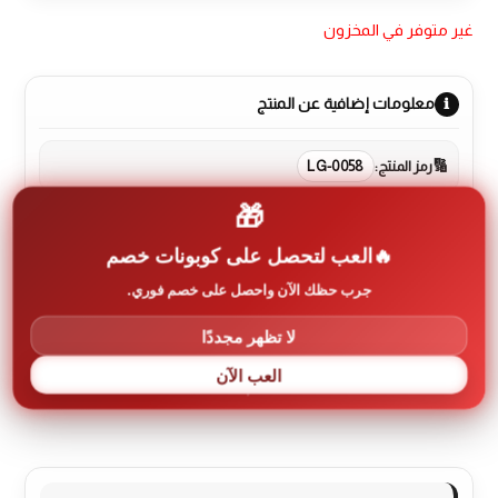
غير متوفر في المخزون
معلومات إضافية عن المنتج
رمز المنتج:
LG-0058
🎁
العلامة التجارية:
LG
العب لتحصل على كوبونات خصم
جرب حظك الآن واحصل على خصم فوري.
لا تظهر مجددًا
الوصف
العب الآن
مراجعات (0)
More Products