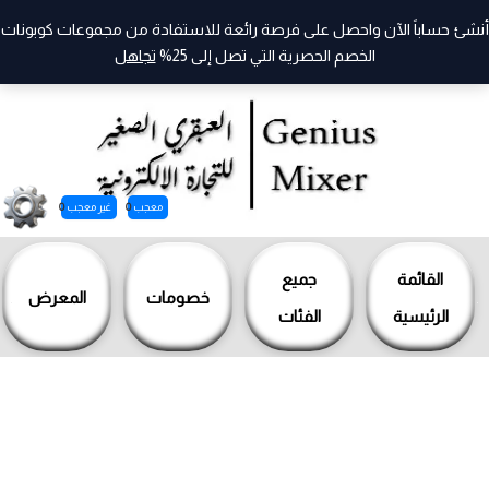
أنشئ حساباً الآن واحصل على فرصة رائعة للاستفادة من مجموعات كوبونات
الخصم الحصرية التي تصل إلى 25%
تجاهل
معجب
0
غير معجب
0
خطي
لى
القائمة
جميع
خصومات
المعرض
لمحتوى
الرئيسية
الفئات