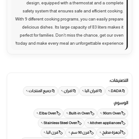
design, equipped with a thermostat and a complete
safety system that ensures safe and efficient cooking.
With 9 different cooking programs, you can easily prepare
delicious dishes. Its large capacity of 83 liters makes it
perfect for families. Don’t miss the chance, get our oven
today and make every meal an unforgettable experience!
التصنيفات:
DADA
افران البا
افران
جميع المنتجات
الوسوم:
Elba Oven
Built-in Oven
90cm Oven
Stainless Steel Oven
kitchen appliances
أجهزة مطبخ
فرن 90 سم
فرن البا