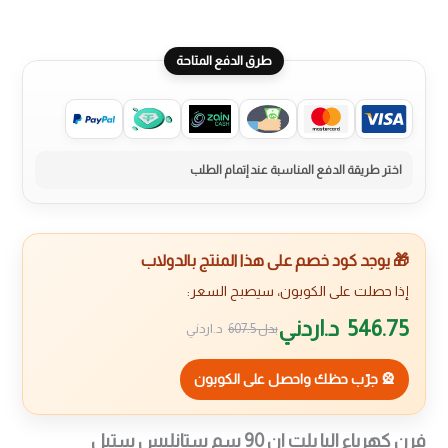
طرق الدفع المتاحة
🎁 يوجد كود خصم على هذا المنتج بالدولاب
إذا حصلت على الكوبون، سيصبح السعر:
546.75
د.اردني
بدل
607.5
د.اردني
🎡 جرّب حظك واحصل على الكوبون
فرن كهرباء البا بلت ان 90 سم ستانليس ستيل