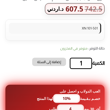
607.5
742.5
د.اردني
101-501 XN
حالة التوفر:
متوفر في المخزون
إضافة إلى السلة
كمية
فرن
كهرباء
البا
بلت
ان
العب الدولاب و احصل على
90
10%
خصـم بـقـيمة
لهذا المنتج
سم
ستانليس
4
آخر 30 يوم
طلب
ستيل