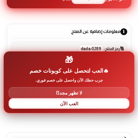
معلومات إضافية عن المنتج
رمز المنتج:
dada-0289
🎁
العلامة التجارية:
إلبا ELBA
العب لتحصل على كوبونات خصم
جرب حظك الآن واحصل على خصم فوري.
لا تظهر مجددًا
الوصف
العب الآن
مراجعات (0)
More Products