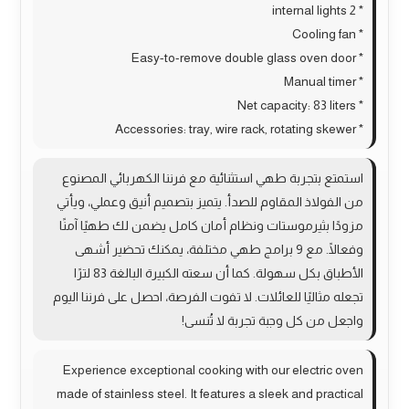
* 2 internal lights
* Cooling fan
* Easy-to-remove double glass oven door
* Manual timer
* Net capacity: 83 liters
* Accessories: tray, wire rack, rotating skewer
استمتع بتجربة طهي استثنائية مع فرننا الكهربائي المصنوع
من الفولاذ المقاوم للصدأ. يتميز بتصميم أنيق وعملي، ويأتي
مزودًا بثيرموستات ونظام أمان كامل يضمن لك طهيًا آمنًا
وفعالًا. مع 9 برامج طهي مختلفة، يمكنك تحضير أشهى
الأطباق بكل سهولة. كما أن سعته الكبيرة البالغة 83 لترًا
تجعله مثاليًا للعائلات. لا تفوت الفرصة، احصل على فرننا اليوم
واجعل من كل وجبة تجربة لا تُنسى!
Experience exceptional cooking with our electric oven
made of stainless steel. It features a sleek and practical