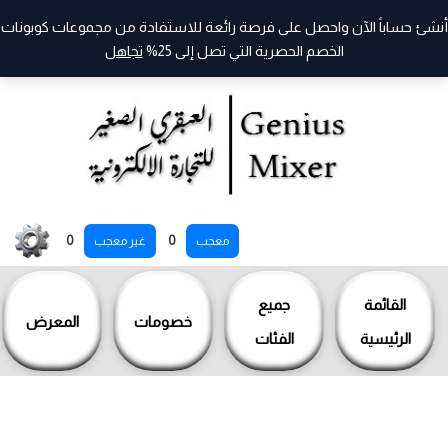
أنشئ حساباً الآن واحصل على فرصة رائعة للاستفادة من مجموعات كوبونات
الخصم الحصرية التي تصل إلى 25%
تجاهل
خطي
0
0
معجب
غير معجب
لى
لمحتوى
القائمة
جميع
خصومات
المعرض
الرئيسية
الفئات