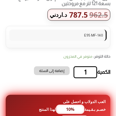
بسعة 121 لتر مع مروحتين
787.5
962.5
د.اردني
140-E95 MF
حالة التوفر:
متوفر في المخزون
إضافة إلى السلة
كمية
فرن
كهرباء
البا
بلت
ان
العب الدولاب و احصل على
90
10%
خصـم بـقـيمة
لهذا المنتج
سم
لون