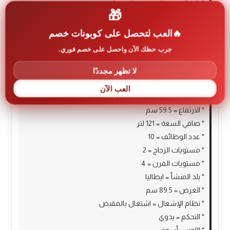
* باب الفرن يغلق بسهولة وبطئ = نعم
🎁
* خاصية الطهي المتساوي = نعم
* مؤقت = نعم
العب لتحصل على كوبونات خصم
* صينية مرفقة = نعم
جرب حظك الآن واحصل على خصم فوري.
* السعة = 121 لتر
لا تظهر مجددًا
* وظائف الطهي = 10
* العمق = 55 سم
العب الآن
* إجمالي السعة = 121 لتر
* الارتفاع = 59.5 سم
* صافي السعة = 121 لتر
* عدد الوظائف = 10
* مستويات الزجاج = 2
* مستويات الفرن = 4
* بلد المنشأ = ايطاليا
* العرض = 89.5 سم
* نظام الإشعال = اشتعال بالمقبض
* التحكم = يدوي