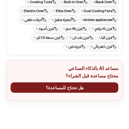
Cooking Tools
Built-in Oven
Black Oven
Electric Oven
Elba Oven
Dual Cooling Fans
kitchen appliances
أجهزة مطبخ
أدوات طهي
فرن 10 برامج
فرن 90 سم
فرن أسود
فرن البا
فرن بلت ان
فرن سعة 121 لتر
فرن كهربائي
مروحتين
مساعد AI بالذكاء الصناعي
محتاج مساعدة قبل الشراء؟
هل تحتاج للمساعدة؟