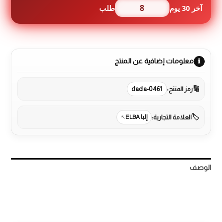
8
آخر 30 يوم
طلب
اسود
10
برامج
بسعة
121
لتر
معلومات إضافية عن المنتج
مع
مروحتين
رمز المنتج:
dada-0461
العلامة التجارية:
إلبا ELBA
الوصف
مراجعات (0)
More Products