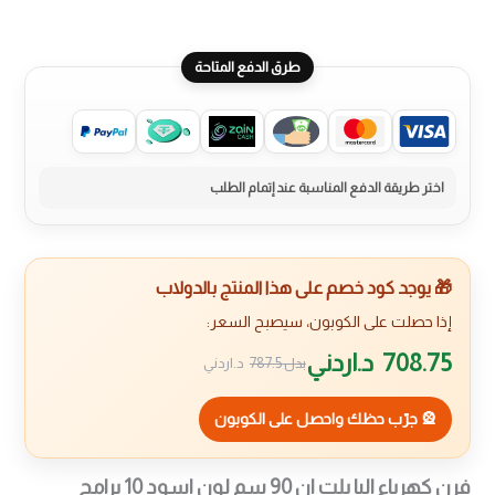
طرق الدفع المتاحة
🎁 يوجد كود خصم على هذا المنتج بالدولاب
إذا حصلت على الكوبون، سيصبح السعر:
708.75
د.اردني
بدل
787.5
د.اردني
🎡 جرّب حظك واحصل على الكوبون
فرن كهرباء البا بلت ان 90 سم لون اسود 10 برامج