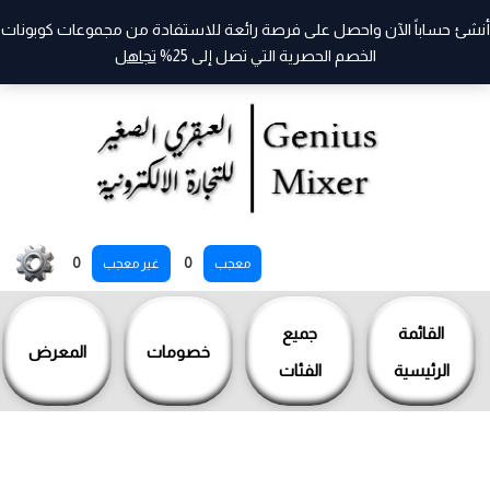
أنشئ حساباً الآن واحصل على فرصة رائعة للاستفادة من مجموعات كوبونات
الخصم الحصرية التي تصل إلى 25%
تجاهل
خطي
0
0
معجب
غير معجب
لى
لمحتوى
القائمة
جميع
خصومات
المعرض
الرئيسية
الفئات