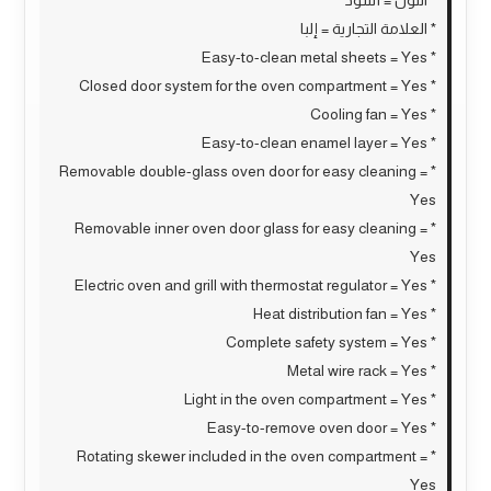
* اللون = أسود
* العلامة التجارية = إلبا
* Easy-to-clean metal sheets = Yes
* Closed door system for the oven compartment = Yes
* Cooling fan = Yes
* Easy-to-clean enamel layer = Yes
* Removable double-glass oven door for easy cleaning =
Yes
* Removable inner oven door glass for easy cleaning =
Yes
* Electric oven and grill with thermostat regulator = Yes
* Heat distribution fan = Yes
* Complete safety system = Yes
* Metal wire rack = Yes
* Light in the oven compartment = Yes
* Easy-to-remove oven door = Yes
* Rotating skewer included in the oven compartment =
Yes