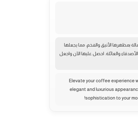
ممة خصيصًا لتناسب دلتك المفضلة و12 فنجانًا. تتميز هذه الحمالة بمظهرها الأنيق والفخم، مما يجعلها
لأصدقاء والعائلة. احصل عليها الآن واجعل
Elevate your coffee experience wi
elegant and luxurious appearance,
sophistication to your m