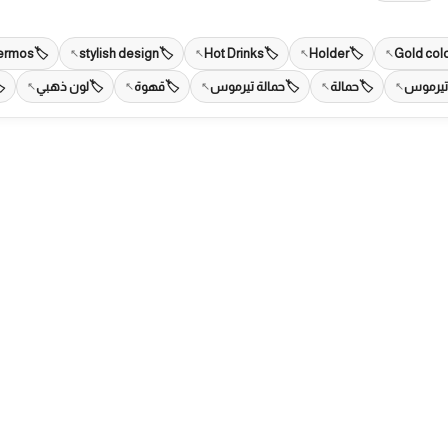
ermos
stylish design
Hot Drinks
Holder
Gold col
تيرموس
حمالة
حمالة تيرموس
قهوة
لون ذهبي