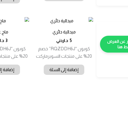
ميدالية دائري
ماج 
5
د.اردني
3
د.ا
 هنا
كوبون “RQZDDH6J” خصم
20% على منتجات السوبرماركت
20% على منتجات السوبرماركت
إضافة إلى السلة
إضافة إل