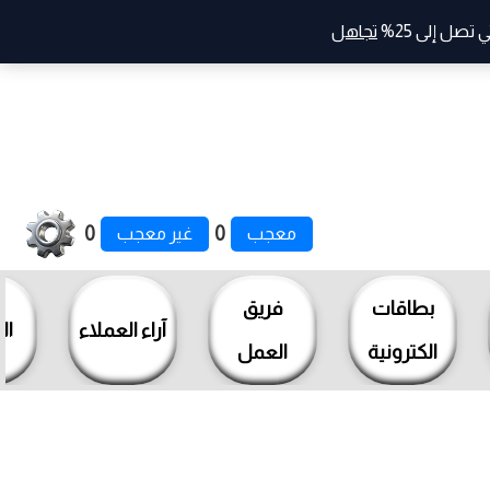
صل إلى 25%
تجاهل
0
0
معجب
غير معجب
بطاقات
فريق
آراء العملاء
ال
الكترونية
العمل