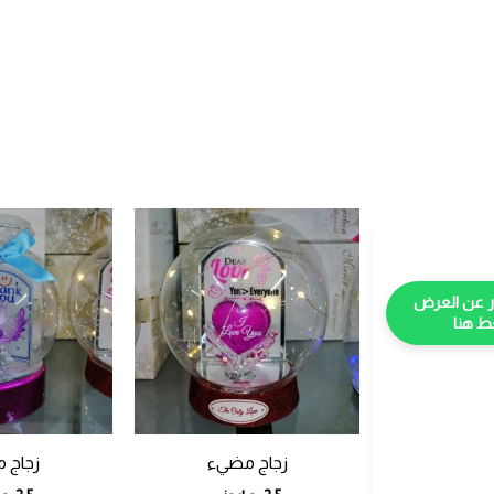
 هنا
زجاج مضيء
زجاج 