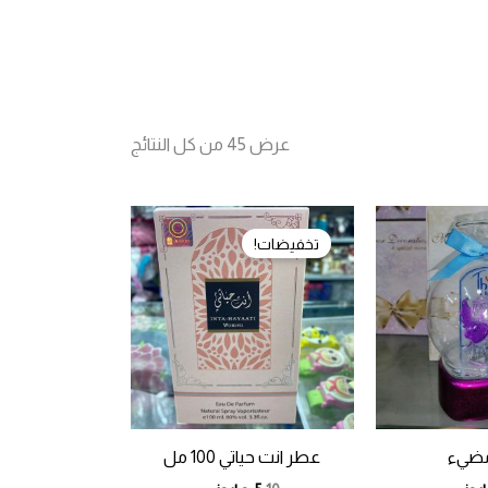
تم
عرض ⁦45⁩ من كل النتائج
الفرز
حسب
الأحدث
تخفيضات!
مضيء
عطر انت حياتي 100 مل