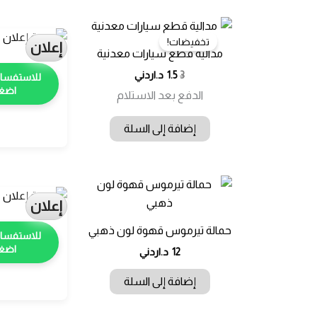
تخفيضات!
إعلان
مدالية قطع سيارات معدنية
السعر
السعر
3
1.5
د.اردني
الأصلي
الحالي
اضغط
الدفع بعد الاستلام
هو:
هو:
3.00 د.ا.
1.50 د.ا.
إضافة إلى السلة
إعلان
حمالة تيرموس قهوة لون ذهبي
اضغط
12
د.اردني
إضافة إلى السلة