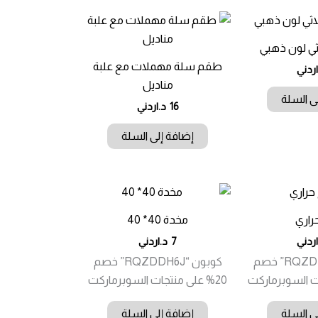
ي لون ذهبي
طقم سلة مهملات مع علبة
اردني
مناديل
ى السلة
16
د.اردني
إضافة إلى السلة
راري
مخدة 40* 40
اردني
7
د.اردني
كوبون “RQZDDH6J” خصم
كوبون “RQZDDH6J” خصم
20% على منتجات السوبرماركت
ى السلة
إضافة إلى السلة