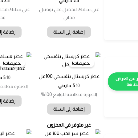
2.5
د.اردني
2.5
د.
عبي سلتك لتحصل على توصيل
عبي سلتك لتح
مجاني
مجا
إضافة إلى السلة
إضافة إل
تخفيضات!
تخفيضات!
عطر مسك ابيض 0
عطر كريستال بنفسجي 100مل
الس
ال
10
5
د
الأ
الح
 هنا
السعر
السعر
10
5
د.اردني
الصورة مطابقة لل
هو:
هو
الأصلي
الحالي
10.00 
5.00 
الصورة مطابقة للواقع 100%
هو:
هو:
إضافة إل
10.00 د.ا.
5.00 د.ا.
إضافة إلى السلة
غير متوفر في المخزون