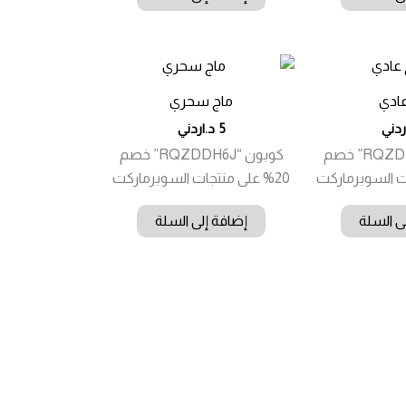
عادي
ماج سحري
ردني
5
د.اردني
كوبون “RQZDDH6J” خصم
كوبون “RQZDDH6J” خصم
20% على منتجات السوبرماركت
ى السلة
إضافة إلى السلة