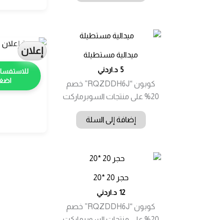
إعلان
ميدالية مستطيلة
5
د.اردني
اضغط
كوبون “RQZDDH6J” خصم
20% على منتجات السوبرماركت
إضافة إلى السلة
حجر 20 *20
12
د.اردني
كوبون “RQZDDH6J” خصم
20% على منتجات السوبرماركت