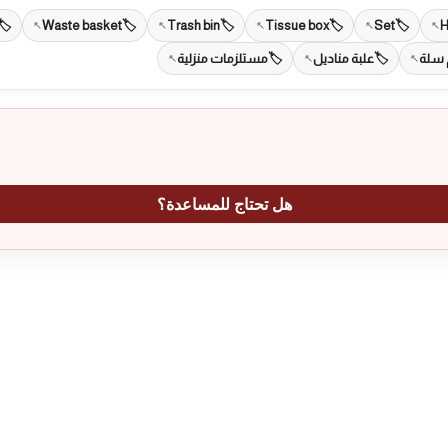
Waste basket
Trash bin
Tissue box
Set
H
سلة
علبة مناديل
مستلزمات منزلية
هل تحتاج للمساعدة؟