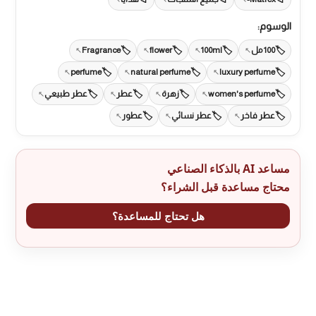
الوسوم:
100 مل
100ml
flower
Fragrance
perfume
natural perfume
luxury perfume
women's perfume
زهرة
عطر
عطر طبيعي
عطر فاخر
عطر نسائي
عطور
مساعد AI بالذكاء الصناعي
محتاج مساعدة قبل الشراء؟
هل تحتاج للمساعدة؟