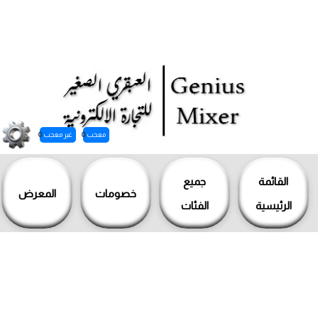
معجب
0
غير معجب
0
خطي
لى
القائمة
جميع
خصومات
المعرض
لمحتوى
الرئيسية
الفئات