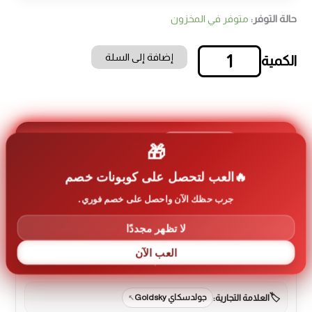
حالة التوفر:
متوفر في المخزون
إضافة إلى السلة
كمية
T42
كولر
جولد
سكاي
طاولة
1
آخر 30 يوم
طلب
🎁
ابيض
العب لتحصل على كوبونات خصم
جرب حظك الآن واحصل على خصم فوري.
معلومات إضافية عن المنتج
لا تظهر مجددًا
العب الآن
رمز المنتج:
goldsky-0030
العلامة التجارية:
جولدسكاي Goldsky