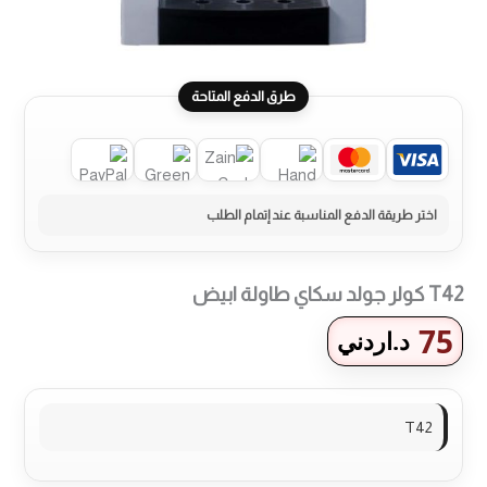
طرق الدفع المتاحة
T42 كولر جولد سكاي طاولة ابيض
75
د.اردني
T42