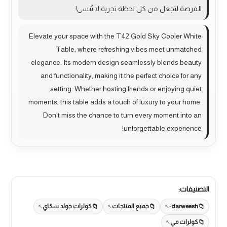
الفرصة لتجعل من كل لحظة تجربة لا تُنسى!
Elevate your space with the T42 Gold Sky Cooler White
Table, where refreshing vibes meet unmatched
elegance. Its modern design seamlessly blends beauty
and functionality, making it the perfect choice for any
setting. Whether hosting friends or enjoying quiet
moments, this table adds a touch of luxury to your home.
Don’t miss the chance to turn every moment into an
unforgettable experience!
التصنيفات:
darweesh-
جميع المنتجات
كولرات جولد سكاي
كولرات مي