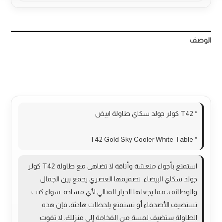
الوصف
مراجعات (0)
More Products
* T42 كولر جولد سكاي طاولة ابيض
* T42 Gold Sky Cooler White Table
استمتع بأجواء منعشة وأناقة لا تضاهى مع طاولة T42 كولر
جولد سكاي البيضاء. تصميمها العصري يجمع بين الجمال
والوظائف، مما يجعلها الخيار المثالي لأي مساحة. سواء كنت
تستضيف الأصدقاء أو تستمتع بلحظات هادئة، فإن هذه
الطاولة ستضيف لمسة من الفخامة إلى منزلك. لا تفوت