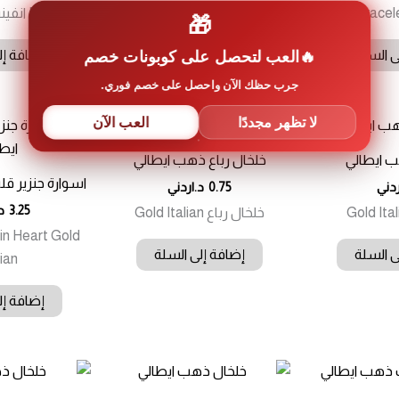
Br اطالي
Bracelet انفينيتي Gold اطالي
Bracelet انفينيتي Gold اطالي
🎁
العب لتحصل على كوبونات خصم
ى السلة
إضافة إلى السلة
إضافة إل
جرب حظك الآن واحصل على خصم فوري.
لا تظهر مجددًا
العب الآن
 ايطالي
خلخال رباع ذهب ايطالي
اسوارة جنزير ق
ردني
0.75
د.اردني
3.25
د
خلخال رباع Gold Italian
in Heart Gold
ى السلة
إضافة إلى السلة
lian
إضافة إل