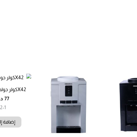
X42كولر جولد سكاي اسود
77
د.
2-1
إضافة إل