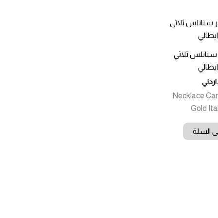
ستانلس ثلاثي
يطالي
اردني
Necklace Cart
ى السلة