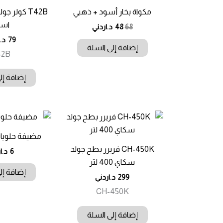
مكواة بخار أسود + ذهبي
T42B كولر 
اسو
السعر
السعر
68
48
د.اردني
الأصلي
الحالي
79
د.
هو:
هو:
إضافة إلى السلة
68.00 د.ا.
48.00 د.ا.
42B
إضافة إل
مضيفة حلويا
CH-450K فريرر بطح جولد
6
د.ا
سكاي 400 لتر
إضافة إل
299
د.اردني
CH-450K
إضافة إلى السلة