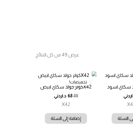
تم
عرض ⁦49⁩ من كل النتائج
الفرز
حسب
الأحدث
تخفيضات!
X42كولر جولد سكاي ابيض
السعر
السعر
اردني
89
68
د.اردني
الأصلي
الحالي
X42
X4
هو:
هو:
89.00 د.ا.
68.00 د.ا.
ى السلة
إضافة إلى السلة