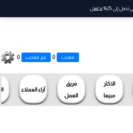
صل إلى 25%
تجاهل
0
0
معجب
غير معجب
الاكثر
فريق
آراء العملاء
ال
مبيعا
العمل