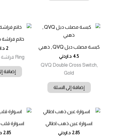
خاتم فراشة 
كبسة مصلب دبل QVQ , ذهبي
2
د.ا
4.5
د.اردني
Ring فراشة Gold Italian
QVQ Double Cross Switch,
إضافة إل
Gold
إضافة إلى السلة
اسوارة عين ذهب اطالي
اسوارة قلب 
2.85
د.اردني
2.85
د.