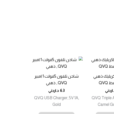
كريليك ذهبي
شاحن تلفون 5فولت 1 امبير
QVQ , ذهبي
.اردني
6.3
د.اردني
QVQ USB Charger, 5V 1A,
QVQ Triple A
Gold
Camel Go