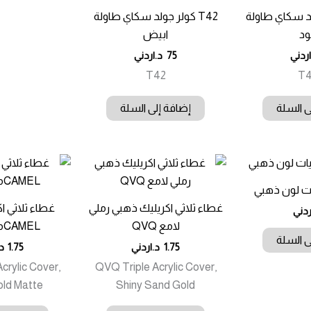
جولد سكاي طاولة
T42 كولر جولد سكاي طاولة
د
ابيض
اردني
75
د.اردني
T42
T
ى السلة
إضافة إلى السلة
ت لون ذهبي
غطاء ثلاثي اكريليك ذهبي رملي
غطاء ثلاثي ا
ردني
لامع QVQ
CAMELمط QVQ
ى السلة
1.75
د.اردني
1.75
د
crylic Cover,
QVQ Triple Acrylic Cover,
ld Matte
Shiny Sand Gold