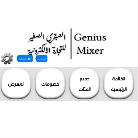
معجب
0
غير معجب
0
خطي
لى
القائمة
جميع
خصومات
المعرض
لمحتوى
الرئيسية
الفئات