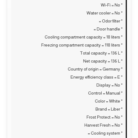
* Wi-Fi = No
* Water cooler = No
* Odor filter =
* Door handle =
* Cooling compartment capacity = 18 liters
* Freezing compartment capacity = 118 liters
* Total capacity = 136 L
* Net capacity = 136 L
* Country of origin = Germany
* Energy efficiency class = E
* Display = No
* Control = Manual
* Color = White
* Brand = Liber
* Frost Protect = No
* Harvest Fresh = No
* Cooling system =