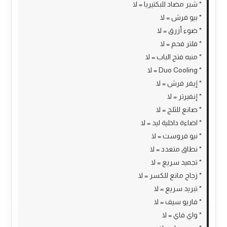
* شبر مضاد للبكتيريا = لا
* بيو فرش = لا
* ضوء أزرق = لا
* فلتر فحم = لا
* منبه فتح الباب = لا
* Duo Cooling = لا
* إيفر فرش = لا
* إنفيرتر = لا
* صانع للثلج = لا
* اضاءة داخلية ليد = لا
* نيو فروست = لا
* نطاق متعدد = لا
* تجميد سريع = لا
* زجاج مانع للكسر = لا
* تبريد سريع = لا
* فاريو سيف = لا
* واي فاي = لا