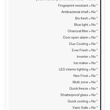
* Fingerprint resistant = No
* Antibacterial shelf = No
* Bio fresh = No
* Blue light = No
* Charcoal filter = No
* Door open alarm = No
* Duo Cooling = No
* Ever Fresh = No
* Inverter = No
* Ice maker = No
* LED interior lighting = No
* Neo Frost = No
* Multi zone = No
* Quick freeze = No
* Shatterproof glass = No
* Quick cooling = No
* Vario Safe = No