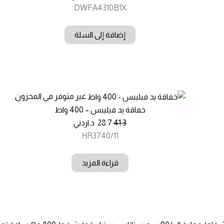
DWFA4310B1X
إضافة إلى السلة
غير متوفر في المخزون
خفاقة يد فيليبس – 400 واط
41.3
28.7
د.اردني
HR3740/11
قراءة المزيد