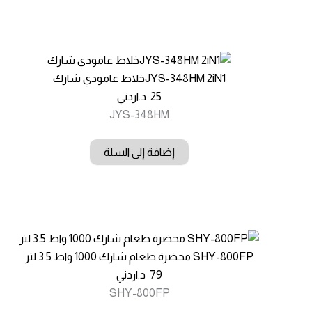
JYS-348HM 2iN1خلاط عامودي شارك
25
د.اردني
JYS-348HM
إضافة إلى السلة
SHY-800FP محضرة طعام شارك 1000 واط 3.5 لتر
79
د.اردني
SHY-800FP