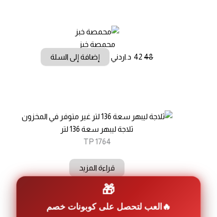
محمصة خبز
السعر
السعر
48
42
د.اردني
إضافة إلى السلة
الأصلي
الحالي
هو:
هو:
48.00 د.ا.
42.00 د.ا.
غير متوفر في المخزون
ثلاجة ليبهر سعة 136 لتر
TP 1764
قراءة المزيد
🎁
العب لتحصل على كوبونات خصم