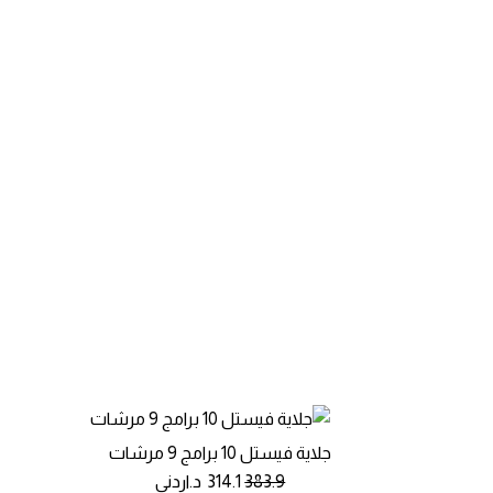
جلاية فيستل 10 برامج 9 مرشات
383.9
314.1
د.اردني