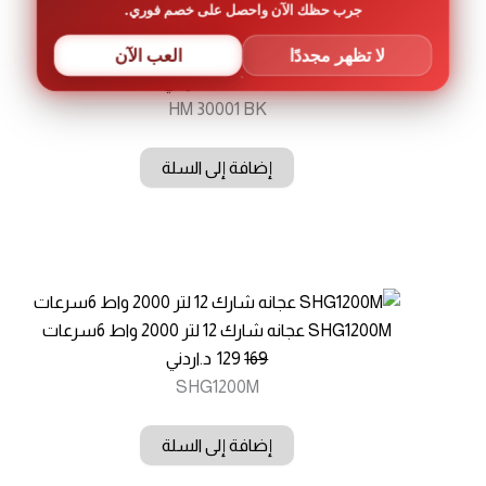
جرب حظك الآن واحصل على خصم فوري.
لا تظهر مجددًا
العب الآن
خفاقة يد كونتي – 300 واط
17.7
12.3
د.اردني
HM 30001 BK
إضافة إلى السلة
SHG1200M عجانه شارك 12 لتر 2000 واط 6سرعات
السعر
السعر
169
129
د.اردني
الأصلي
الحالي
SHG1200M
هو:
هو:
169.00 د.ا.
129.00 د.ا.
إضافة إلى السلة