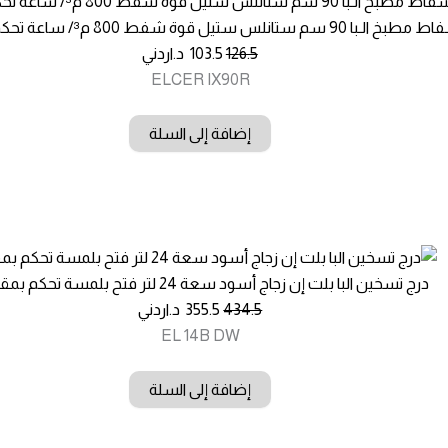
خ الـبا 90 سم ستانلس ستيل قوة شفط 800 م³/ ساعة تحكم كبسات
126.5
103.5
د.اردني
ELCER IX90R
إضافة إلى السلة
درج تسخين البا بلت إن زجاج أسود سعة 24 لتر فتح بلمسة تحكم بمقبض
434.5
355.5
د.اردني
EL 14B DW
إضافة إلى السلة