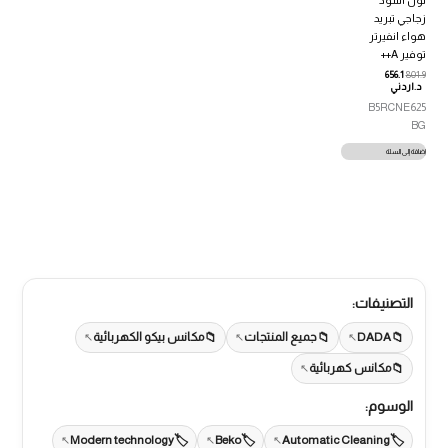
لون اسود
زجاجي تبريد
هواء انفيرتر
توفير A++
656.1
801.9
د.اردني
B5RCNE625
BG
إضافة إلى السلة
التصنيفات:
DADA
جميع المنتجات
مكانس بيكو الكهربائية
مكانس كهربائية
الوسوم:
Modern technology
Beko
Automatic Cleaning