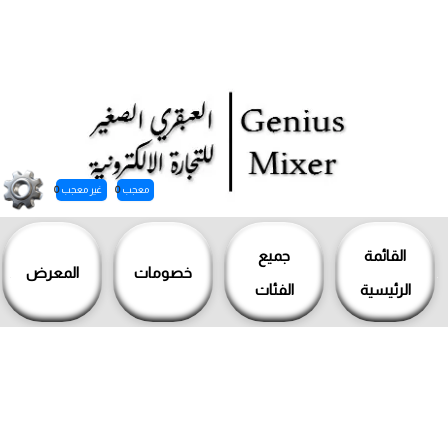
معجب
0
غير معجب
0
خطي
لى
القائمة
جميع
خصومات
المعرض
لمحتوى
الرئيسية
الفئات