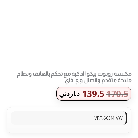
طرق الدفع المتاحة
مكنسة روبوت بيكو الذكية مع تحكم بالهاتف ونظام
ملاحة متقدم واتصال واي فاي
139.5
170.5
د.اردني
VRR 60314 VW