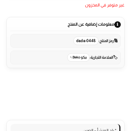
غير متوفر في المخزون
معلومات إضافية عن المنتج
رمز المنتج:
dada-0448
العلامة التجارية:
بيكو Beko
الوصف
مراجعات (0)
More Products
* بلد المنشأ = الصين