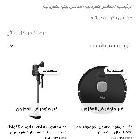
الرئيسية
/
مكانس كهربائية
/ مكانس بيكو الكهربائية
مكانس بيكو الكهربائية
تم
عرض ⁦7⁩ من كل النتائج
الفرز
حس
الأح
تخفيضات!
تخفيضات!
غير متوفر في المخزون
غير متوفر في المخزون
مكنسة روبوت ذكية من بيكو قوة شفط
مكنسة بيكو اللاسلكية العامودية 350 واط
5000 باسكال سعة 0.4 لتر
تعمل لمدة 45 دقيقة بطارية ليثيوم ايون
372.9
305.1
د.اردني
192.5
157.5
د.اردني