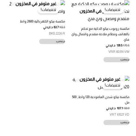
غير متوفر في المخزون
تخفيضات!
تخفيضات!
غير متوفر في المخزون
مكنسة بيكو الكهربائية 2600 واط
102.3
83.7
د.اردني
مكنسة روبوت بيكو الذكية مع تحكم
BKS 2226 R
بالهاتف ونظام ملاحة متقدم واتصال واي
فاي
قراءة المزيد
170.5
139.5
د.اردني
VRR 60314 VW
قراءة المزيد
غير متوفر في المخزون
تخفيضات!
مكنسة بيكو شحن العامودية 120 واط , 500
مل
130.9
107.1
د.اردني
VRT 61821 VD
قراءة المزيد