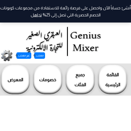
أنشئ حساباً الآن واحصل على فرصة رائعة للاستفادة من مجموعات كوبونات
الخصم الحصرية التي تصل إلى 25%
تجاهل
معجب
0
غير معجب
0
خطي
لى
القائمة
جميع
خصومات
المعرض
لمحتوى
الرئيسية
الفئات