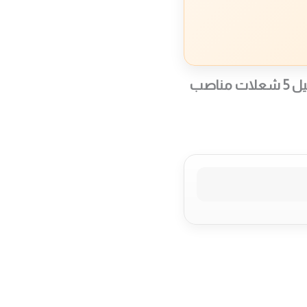
طباخ غاز إلبا 90 سم تصميم ستانليس ستيل 5 شعلات مناصب