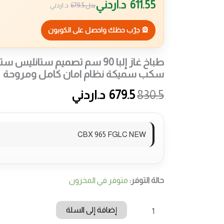
611.55
د.اردني
بدل
679.5
د.اردني
🎡 جرّب حظك واحصل على الكوبون
سكب سميكة نظام امان كامل ومروحة
830.5
679.5
د.اردني
CBX 965 FGLC NEW
حالة التوفر:
متوفر في المخزون
كمية
إضافة إلى السلة
طباخ