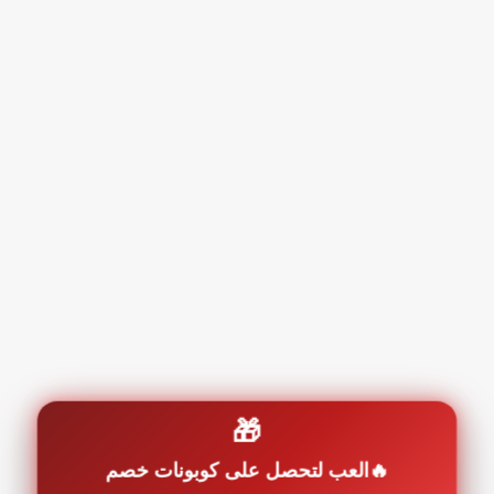
🎁
العب لتحصل على كوبونات خصم