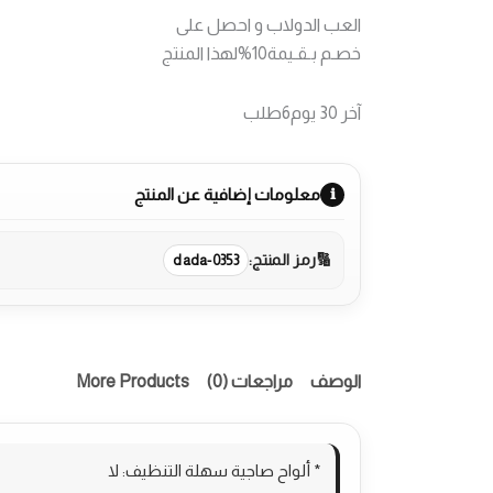
غاز
العب الدولاب و احصل على
إلبا
90
خصـم بـقـيمة
10%
لهذا المنتج
سم
تصميم
آخر 30 يوم
6
طلب
ستانليس
ستيل
5
شعلات
معلومات إضافية عن المنتج
مناصب
سكب
سميكة
رمز المنتج:
dada-0353
نظام
امان
كامل
ومروحة
الوصف
مراجعات (0)
More Products
* ألواح صاجية سهلة التنظيف: لا