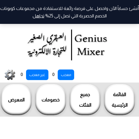
أنشئ حساباً الآن واحصل على فرصة رائعة للاستفادة من مجموعات كوبونات
الخصم الحصرية التي تصل إلى 25%
تجاهل
خطي
0
0
معجب
غير معجب
لى
لمحتوى
القائمة
جميع
خصومات
المعرض
الرئيسية
الفئات