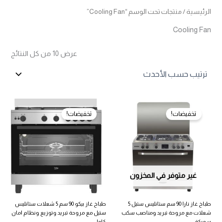
الرئيسية
/ منتجات تحت الوسم “Cooling Fan”
Cooling Fan
تم
عرض ⁦10⁩ من كل النتائج
الفرز
حس
الأح
تخفيضات!
تخفيضات!
غير متوفر في المخزون
طباخ غاز نارا 90 سم ستانليس ستيل 5
طباخ غاز بيكو 90 سم 5 شعلات ستانليس
شعلات مع مروحة تبريد ومناصب سكب
ستيل مع مروحة تبريد وتوزيع ونظام امان
سميكة
كامل