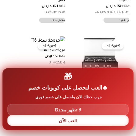
438.9
359.1
د.اردني
405.9
332.1
د.اردني
BGGR11125GX
NAXM 9009 / LC / PRO +
قراءة المزيد
إضافة إلى السلة
تخفيضات!
تخفيضات!
مروحة سونا 16″
64.9
53.1
د.اردني
SF-4028DR
إضافة إلى السلة
🎁
العب لتحصل على كوبونات خصم
جرب حظك الآن واحصل على خصم فوري.
طباخ غاز البا 90 سم تصميم اسود سعة
106 لتر ومناصب سكب سميكة مع مروحة
لا تظهر مجددًا
830.5
679.5
د.اردني
CBB 965 FGLC NEW
العب الآن
إضافة إلى السلة