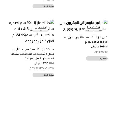
إضافة إلى السلة
غير متوفر في المخزون
تخفيضات!
تخفيضات!
فرن غاز البا 90 سم ستانليس ستيل مع
مروحة تبريد وتوزيع
616
504
د.اردني
طباخ غاز إلبا 90 سم تصميم ستانليس
109-50 XFN
ستيل 5 شعلات مناصب سكب سميكة
نظام امان كامل ومروحة
قراءة المزيد
830.5
679.5
د.اردني
CBX 965 FGLC NEW
إضافة إلى السلة