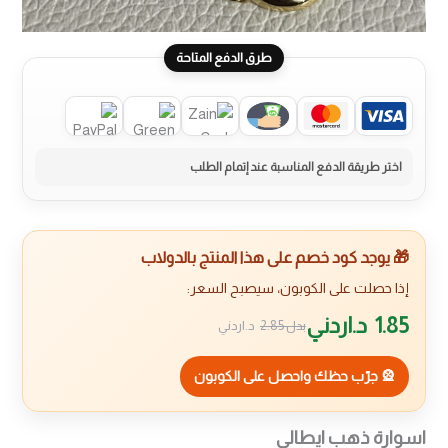
طرق الدفع المتاحة
🎁 يوجد كود خصم على هذا المنتج بالدولاب
إذا حصلت على الكوبون، سيصبح السعر:
1.85
د.اردني
بدل
2.85
د.اردني
🎡 جرّب حظك واحصل على الكوبون
اسوارة ذهب ايطالي