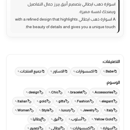
اسوارة ذهب ايطالي بتصميم أنيق يبرز جمال التفاصيل
ويمنحك لمسة مميزة.
A اسوارة ذهب ايطالي with a refined design that highlights
the beauty of details and gives you a unique touch.
التصنيفات:
Babe
اكسسوارات
الاساور
جميع المنتجات
الوسوم:
design
Chic
bracelet
Accessories
Italian
gold
gifts
Fashion
elegant
Women
Style
luxury
Jewelry
Italy
Yellow Gold
أسلوب
أنيق
إيطاليا
اسوارة
اكسسوارات
ايطالي
تصميم