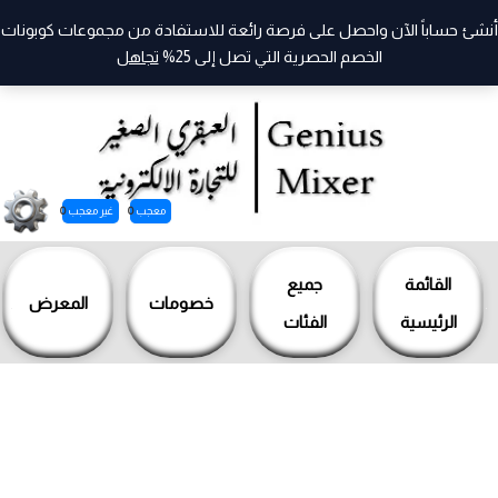
أنشئ حساباً الآن واحصل على فرصة رائعة للاستفادة من مجموعات كوبونات
الخصم الحصرية التي تصل إلى 25%
تجاهل
معجب
0
غير معجب
0
خطي
لى
القائمة
جميع
خصومات
المعرض
لمحتوى
الرئيسية
الفئات