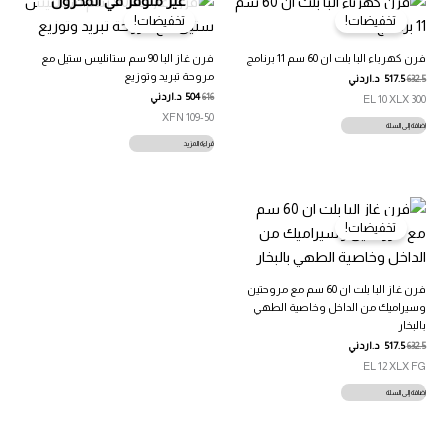
غير متوفر في المخزون
تخفيضات!
تخفيضات!
فرن كهرباء البا بلت ان 60 سم 11 برنامج
فرن غاز البا 90 سم ستانليس ستيل مع
مروحة تبريد وتوزيع
632.5
517.5
د.اردني
616
504
د.اردني
EL 10 XLX 300
109-50 XFN
إضافة إلى السلة
قراءة المزيد
تخفيضات!
فرن غاز البا بلت ان 60 سم مع مروحتين
وسيراميك من الداخل وخاصية الطهي
بالبخار
632.5
517.5
د.اردني
EL 12 XLX FG
إضافة إلى السلة