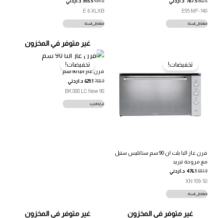
962.5
787.5
د.اردني
434.5
355.5
د.اردني
E 6 XLXB
140-E95 MF
إضافة إلى السلة
إضافة إلى السلة
غير متوفر في المخزون
تخفيضات!
تخفيضات!
فرن غاز البا 90 سم
768.9
629.1
د.اردني
98 BK 888 LC New
قراءة المزيد
فرن غاز البا بلت ان 90 سم ستانليس ستيل
مع مروحة تبريد
581.9
476.1
د.اردني
109-50 XN
إضافة إلى السلة
غير متوفر في المخزون
غير متوفر في المخزون