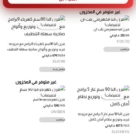
غير متوفر في المخزون
تخفيضات!
تخفيضات!
فرن البا الكهربائي بلت ان
308
252
د.اردني
125-722 X
فرن البا 90سم كهرباء 9برامج مع مروحة
تبريد وتوزيع وألواح صاجية سهلة التنظيف
قراءة المزيد
823.9
674.1
د.اردني
ELIO 910
إضافة إلى السلة
غير متوفر في المخزون
تخفيضات!
تخفيضات!
فرن كهرباء البا 90 سم
1518
1242
د.اردني
C9V 888 N
فرن البا 90 سم غاز 5 برامج مع مروحة
تبريد وتوزيع نظام أمان كامل
قراءة المزيد
742.5
607.5
د.اردني
ELIO 934 FG