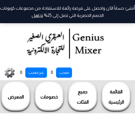
أنشئ حساباً الآن واحصل على فرصة رائعة للاستفادة من مجموعات كوبونات
الخصم الحصرية التي تصل إلى 25%
تجاهل
خطي
0
0
معجب
غير معجب
لى
لمحتوى
القائمة
جميع
خصومات
المعرض
الرئيسية
الفئات