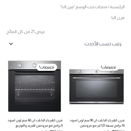
الرئيسية
/ منتجات تحت الوسم “فرن البا”
فرن البا
تم
عرض ⁦21⁩ من كل النتائج
الفرز
حس
الأح
تخفيضات!
تخفيضات!
فرن كهرباء البا بلت ان 90 سم لون اسود
فرن كهرباء البا بلت ان 60 سم لون اسود
10 برامج بسعة 121 لتر مع مروحتين
9 برامج مع مروحتين للتبريد والتوزيع