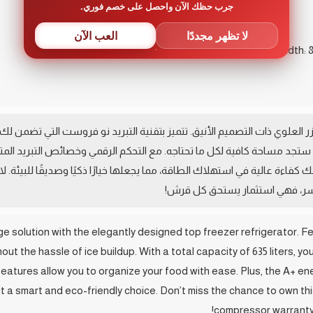
جرب حظك الآن واحصل على خصم فوري.
لا تظهر مجددًا
العب الآن
يزر العلوي ذات التصميم الأنيق. تتميز بتقنية التبريد نو فروست التي تضمن 
ة الثلج. بسعة إجمالية تصل إلى 635 لتر، ستجد مساحة كافية لكل ما تحتاجه. مع التحكم الرقمي وخصائ
أن تصنيف الطاقة A+ يضمن لك كفاءة عالية في استهلاك الطاقة، مما يجعلها خيارًا ذكيًا وصديقً
 solution with the elegantly designed top freezer refrigerator. Fea
ut the hassle of ice buildup. With a total capacity of 635 liters, you
 features allow you to organize your food with ease. Plus, the A+ e
t a smart and eco-friendly choice. Don’t miss the chance to own this
compressor warranty;