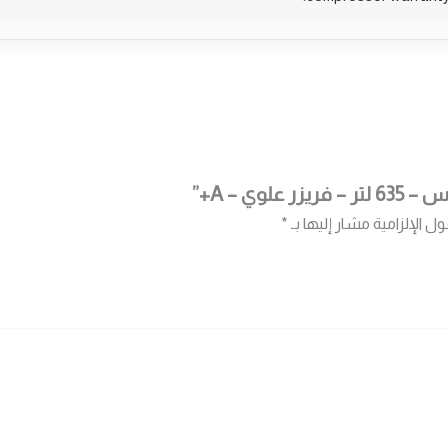
وي – A+”
ول الإلزامية مشار إليها بـ
*