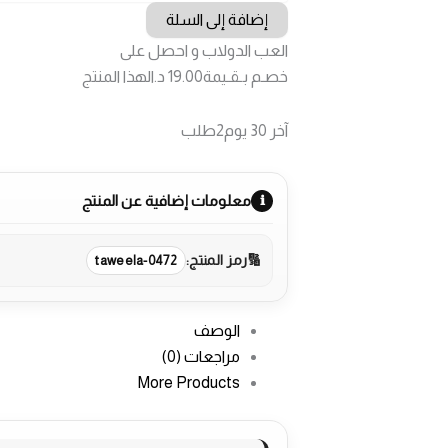
هايسنس
إضافة إلى السلة
-
العب الدولاب و احصل على
635
لتر
خصـم بـقـيمة
19.00 د.ا
لهذا المنتج
-
فريزر
آخر 30 يوم
2
طلب
علوي
-
A+
معلومات إضافية عن المنتج
رمز المنتج:
taweela-0472
الوصف
مراجعات (0)
More Products