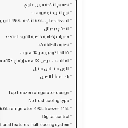
* تصميم الثلاجة فريزر علوي
* نوع التبريد نو فروست
* السعة اجمالي: 635L الثلاجة: 490L الفريزر: 145L
* التحكم ديجيتال
* مميزات إضافية خاصية التبريد المتعدد
* تصنيف الطاقة A+
* كفالة الكومبريسر 10 سنوات
* المقاسات عرض: 83سم x إرتفاع: 187سم x عمق: 74.6سم
* اللون ستانلس ستيل
* بلد المنشأ الصين
* Top freezer refrigerator design
* No frost cooling type
* Total capacity: 635L refrigerator: 490L freezer: 145L
* Digital control
* Additional features: multi cooling system