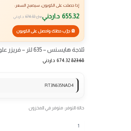
إذا حصلت على الكوبون، سيصبح السعر:
655.32
د.اردني
بدل
674.32
د.اردني
🎡 جرّب حظك واحصل على الكوبون
ثلاجة هايسنس – 635 لتر – فريزر علوي – A+
823.68
674.32
د.اردني
RT3N635NAD4
حالة التوفر:
متوفر في المخزون
كمية
ثلاجة