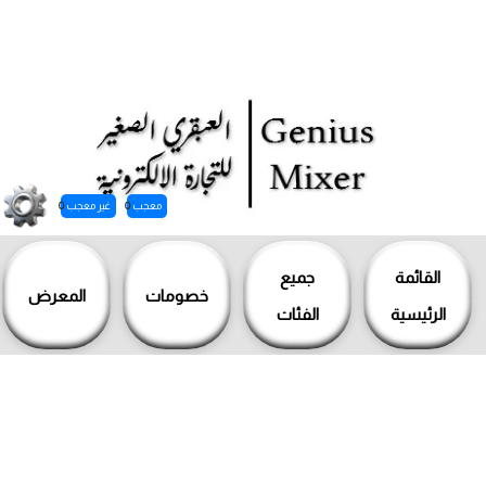
معجب
0
غير معجب
0
خطي
لى
القائمة
جميع
خصومات
المعرض
لمحتوى
الرئيسية
الفئات