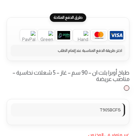
طرق الدفع المتاحة
طباخ أوبرا بلت ان – 90 سم – غاز – 5 شعلات نحاسية –
مناصب عريضة
T905BCFS
غير متوفر في المخزون