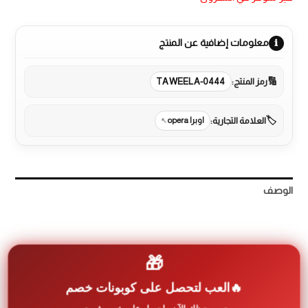
معلومات إضافية عن المنتج
رمز المنتج:
TAWEELA-0444
العلامة التجارية:
اوبرا opera
الوصف
مراجعات (0)
More Products
🎁
العب لتحصل على كوبونات خصم
* المقاسات عرض: 90سم x طول: 60سم