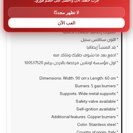
جرب حظك الآن واحصل على خصم فوري.
* الشعلات 5 عيون غاز
* المناصب مناصب معدنية عريضة
لا تظهر مجددًا
* صمام أمان متوفر
العب الآن
* إشعال ذاتي متوفر
* مميزات إضافية شعلات نحاسية
* اللون ستانلس ستيل
* بلد المنشأ إيطاليا
* ادفع بعد ما تشوف طلبك وتتاكد منه
* اول مؤسسة اونلاين مرخصة بالاردن برقم 100537520
* Dimensions: Width: 90 cm x Length: 60 cm
* Burners: 5 gas burners
* Supports: Wide metal supports
* Safety valve available
* Self-ignition available
* Additional features: Copper burners
* Color: Stainless steel
* Country of origin: Italy