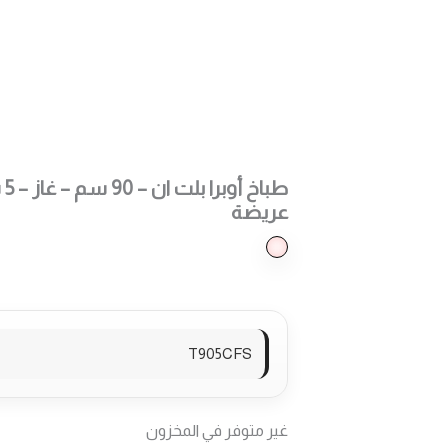
طرق الدفع المت
طب
عريضة
T905CFS
غير متوفر في المخزون