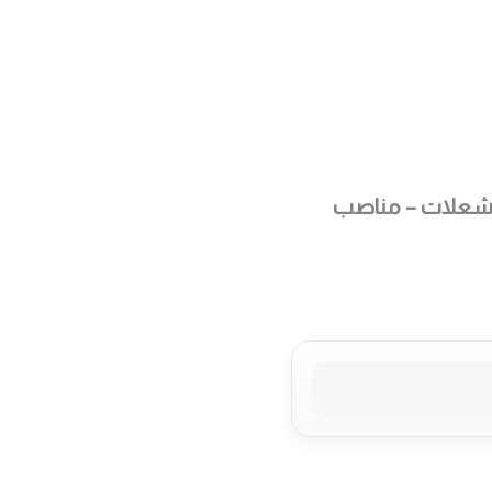
احة
اخ أوبرا بلت ان – 90 سم – غاز – 5 شعلات – مناصب