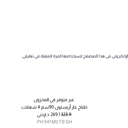
لإلكتروني في هذا المتصفح لاستخدامها المرة المقبلة في تعليقي.
غير متوفر في المخزون
طباخ غاز أريستون 90سم 4 شعلات
328.9
269.1
د.اردني
PH 941 MSTB GH