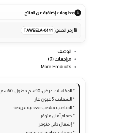
معلومات إضافية عن المنتج
رمز المنتج:
TAWEELA-0441
الوصف
مراجعات (0)
More Products
* المقاسات عرض: 90سم x طول: 60سم
* الشعلات 5 عيون غاز
* المناصب مناصب معدنية عريضة
* صمام أمان متوفر
* إشعال ذاتي متوفر
* مميزات إضافية غير متوفر