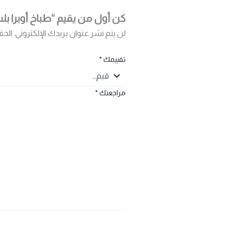
كن أول من يقيم “طباخ أوبرا بلت ان – 90 سم – غاز – 5 شعلات – 
لن يتم نشر عنوان بريدك الإلكتروني.
الحق
تقييمك
*
مراجعتك
*