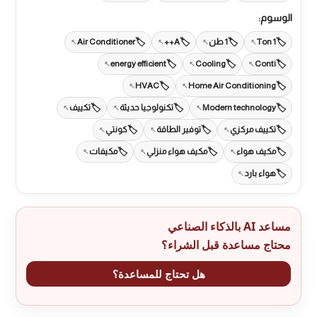
الوسوم:
1 Ton
1 طن
A++
Air Conditioner
energy efficient
Cooling
Conti
HVAC
Home Air Conditioning
Modern technology
تكنولوجيا حديثة
تكييف
تكييف مركزي
توفير الطاقة
كونتي
مكيف هواء
مكيف هواء منزلي
مكيفات
هواء بارد
مساعد AI بالذكاء الصناعي
محتاج مساعدة قبل الشراء؟
هل تحتاج للمساعدة؟