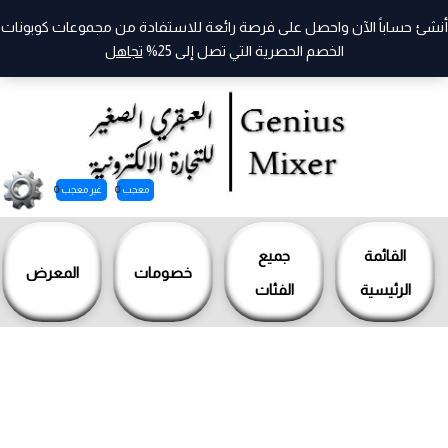
أنشئ حساباً الآن واحصل على فرصة رائعة للاستفادة من مجموعات كوبونات
الخصم الحصرية التي تصل إلى 25%
تجاهل
معجب
0
غير معجب
0
خطي
لى
القائمة
جميع
خصومات
المعرض
لمحتوى
الرئيسية
الفئات