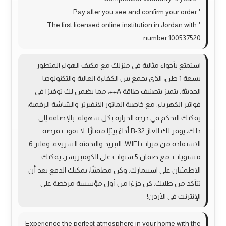
* Pay after you see and confirm your order
* The first licensed online institution in Jordan with
number 100537520
استمتع بأجواء مثالية في منزلك مع مكيف الهواء المتطور
بسعة 1 طن، الذي يجمع بين الكفاءة العالية والتكنولوجيا
الحديثة. يتميز بتصنيف طاقة A++، مما يضمن لك توفيرًا في
فواتير الكهرباء. مع خاصية الماتور الانفيرتر والشاشة الرقمية،
يمكنك التحكم في درجة الحرارة بكل سهولة. بالإضافة إلى
ذلك، يوفر لك الغاز R-32 أداءً بيئيًا ممتازًا. لا تفوت فرصة
الاستفادة من ميزات WIFI، التبريد والتدفئة السريعة، وفلتر 6
مستويات. مع ضمان 5 سنوات على الكومبريسر، يمكنك
الاطمئنان على استثمارك. وكن مطمئنًا، يمكنك الدفع بعد أن
تتأكد من طلبك. كن جزءًا من أول مؤسسة مرخصة على
الإنترنت في الأردن!
Experience the perfect atmosphere in your home with the