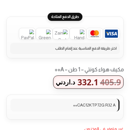
طرق الدفع المتاحة
مكيف هواء كونتي – 1 طن – A++
332.1
405.9
د.اردني
CAC12KTP72G R32 A++
غير متوفر في المخزون