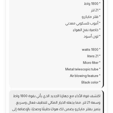
* 1800 واط
* 21 لتر
* فلتر مايكرو
* أنبوب تلسكوبي معدني
* خاصية نفخ الهواء
* لون أسود
* 1800 watts
* 21 liters
* Micro filter
* Metal telescopic tube
* Air blowing feature
* Black color
اكتشف قوة الأداء مع جهازنا الجديد الذي يأتي بقوة 1800 واط
وسعة 21 لتر، مما يجعله الخيار المثالي لتنظيف فعال وسريع.
يتميز بفلتر مايكرو يضمن لك هواءً نظيفًا وصحيًا، بالإضافة إلى