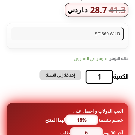
28.7
41.3
د.اردني
SF1860 WH R
حالة التوفر:
متوفر في المخزون
إضافة إلى السلة
كمية
مروحة
عامودية
كونتي
-
18
العب الدولاب و احصل على
انش
18%
خصـم بـقـيمة
لهذا المنتج
6
آخر 30 يوم
طلب