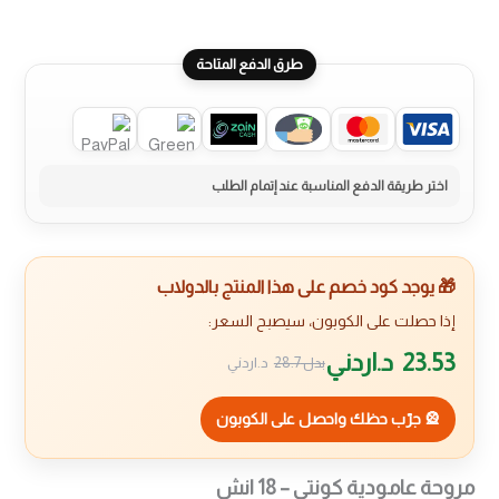
طرق الدفع المتاحة
🎁 يوجد كود خصم على هذا المنتج بالدولاب
إذا حصلت على الكوبون، سيصبح السعر:
23.53
د.اردني
بدل
28.7
د.اردني
🎡 جرّب حظك واحصل على الكوبون
مروحة عامودية كونتي – 18 انش