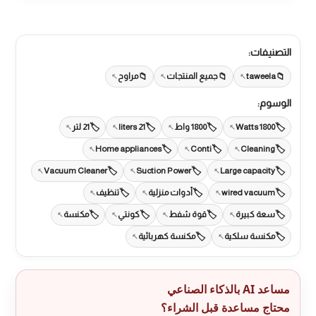
التصنيفات:
taweela
جميع المنتجات
مراوح
الوسوم:
1800 Watts
1800 واط
21 liters
21 لتر
Home appliances
Conti
Cleaning
Vacuum Cleaner
Suction Power
Large capacity
wired vacuum
أدوات منزلية
تنظيف
سعة كبيرة
قوة شفط
كونتي
مكنسة
مكنسة سلكية
مكنسة كهربائية
مساعد AI بالذكاء الصناعي
محتاج مساعدة قبل الشراء؟