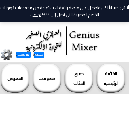
أنشئ حساباً الآن واحصل على فرصة رائعة للاستفادة من مجموعات كوبونات
الخصم الحصرية التي تصل إلى 25%
تجاهل
معجب
0
غير معجب
0
خطي
لى
القائمة
جميع
خصومات
المعرض
لمحتوى
الرئيسية
الفئات