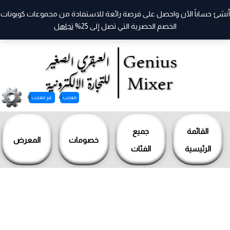
أنشئ حساباً الآن واحصل على فرصة رائعة للاستفادة من مجموعات كوبونات
الخصم الحصرية التي تصل إلى 25%
تجاهل
معجب
0
غير معجب
0
خطي
لى
القائمة
جميع
خصومات
المعرض
لمحتوى
الرئيسية
الفئات