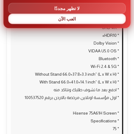
* شاشة هايسنس 75A61H
لا تظهر مجددًا
* المواصفات
العب الآن
* 75
* UHD 4K
* HDR10+
* Dolby Vision
* VIDAA U5.0 OS
* Bluetooth
* Wi-Fi 2.4 & 5G
* Without Stand 66.0×37.8×3.3 inch” (L x W x H)
* With Stand 66.0×41.0×14.1 inch” (L x W x H)
* ادفع بعد ما تشوف طلبك وتتاكد منه
* اول مؤسسة اونلاين مرخصة بالاردن برقم 100537520
* Hisense 75A61H Screen
* Specifications
* 75