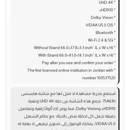
* UHD 4K
* HDR10+
* Dolby Vision
* VIDAA U5.0 OS
* Bluetooth
* Wi-Fi 2.4 & 5G
* Without Stand 66.0×37.8×3.3 inch” (L x W x H)
* With Stand 66.0×41.0×14.1 inch” (L x W x H)
* Pay after you see and confirm your order
* The first licensed online institution in Jordan with
number 100537520
استمتع بتجربة مشاهدة لا مثيل لها مع شاشة هايسنس
75A61H. تجمع هذه الشاشة بين دقة UHD 4K وتقنية
HDR10+ وDolby Vision، مما يوفر لك ألوانًا زاهية وتفاصيل
دقيقة تجعل كل لحظة تنبض بالحياة. مع نظام التشغيل
VIDAA U5.0، يمكنك الوصول إلى محتوى ترفيهي لا نهاية له