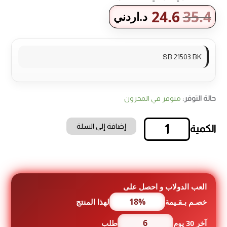
24.6
35.4
د.اردني
SB 21503 BK
حالة التوفر:
متوفر في المخزون
إضافة إلى السلة
كمية
خلاط
يدوي
كونتي
-
1500
العب الدولاب و احصل على
واط
18%
خصـم بـقـيمة
لهذا المنتج
6
آخر 30 يوم
طلب