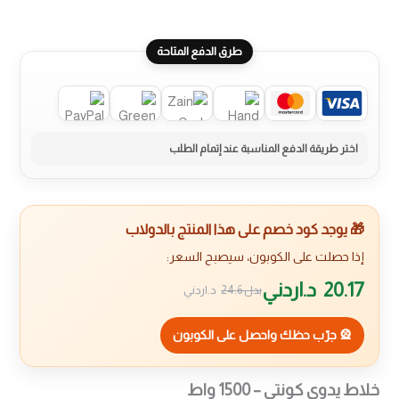
طرق الدفع المتاحة
🎁 يوجد كود خصم على هذا المنتج بالدولاب
إذا حصلت على الكوبون، سيصبح السعر:
20.17
د.اردني
بدل
24.6
د.اردني
🎡 جرّب حظك واحصل على الكوبون
خلاط يدوي كونتي – 1500 واط