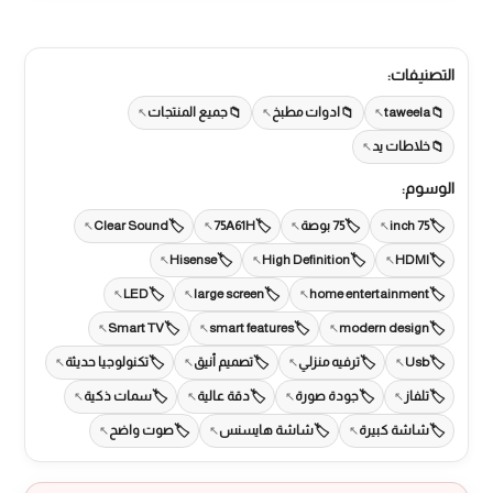
التصنيفات:
taweela
ادوات مطبخ
جميع المنتجات
خلاطات يد
الوسوم:
75 inch
75 بوصة
75A61H
Clear Sound
Hisense
High Definition
HDMI
LED
large screen
home entertainment
Smart TV
smart features
modern design
Usb
ترفيه منزلي
تصميم أنيق
تكنولوجيا حديثة
تلفاز
جودة صورة
دقة عالية
سمات ذكية
شاشة كبيرة
شاشة هايسنس
صوت واضح