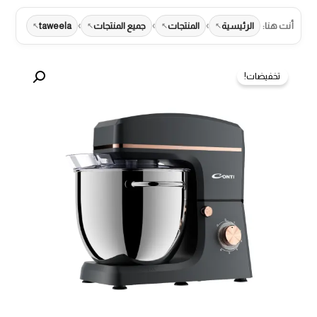
›
›
›
أنت هنا:
الرئيسية
المنتجات
جميع المنتجات
taweela
تخفيضات!