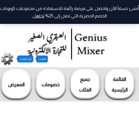
أنشئ حساباً الآن واحصل على فرصة رائعة للاستفادة من مجموعات كوبونات
الخصم الحصرية التي تصل إلى 25%
تجاهل
معجب
0
غير معجب
0
خطي
لى
القائمة
جميع
خصومات
المعرض
لمحتوى
الرئيسية
الفئات