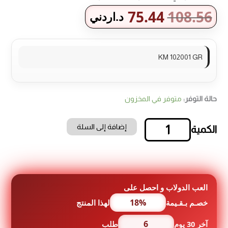
75.44
108.56
د.اردني
KM 102001 GR
حالة التوفر:
متوفر في المخزون
إضافة إلى السلة
كمية
عجانة
كونتي
-
2000
واط
العب الدولاب و احصل على
-
18%
خصـم بـقـيمة
لهذا المنتج
10
لتر
6
آخر 30 يوم
طلب