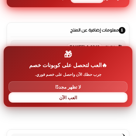
معلومات إضافية عن المنتج
رمز المنتج:
TAWEELA-0242
🎁
العب لتحصل على كوبونات خصم
العلامة التجارية:
كونتي Conti
جرب حظك الآن واحصل على خصم فوري.
لا تظهر مجددًا
الوصف
العب الآن
مراجعات (0)
More Products