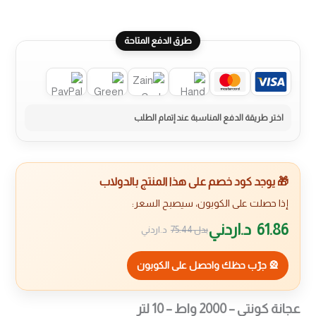
طرق الدفع المتاحة
🎁 يوجد كود خصم على هذا المنتج بالدولاب
إذا حصلت على الكوبون، سيصبح السعر:
61.86
د.اردني
بدل
75.44
د.اردني
🎡 جرّب حظك واحصل على الكوبون
عجانة كونتي – 2000 واط – 10 لتر