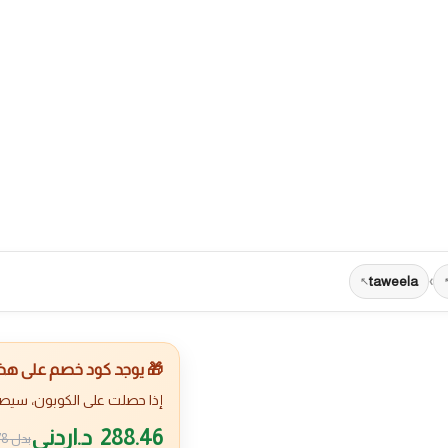
taweela
›
🎁 يوجد كود خصم على هذا 
إذا حصلت على الكوبون، سيص
288.46
د.اردني
بدل
78