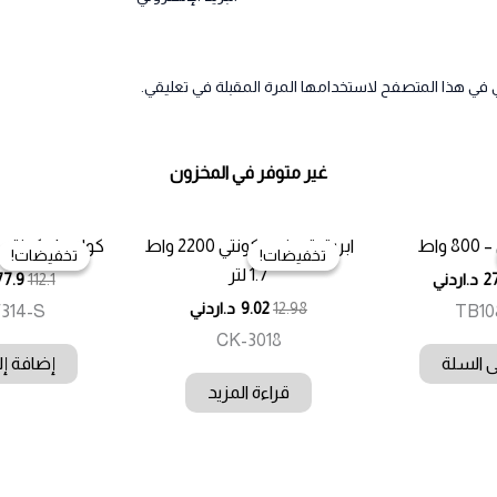
 في هذا المتصفح لاستخدامها المرة المقبلة في تعليقي.
غير متوفر في المخزون
واط
ابريق تسخين كونتي 2200 واط
كولر ماء كونتي 3حنفيات كبس
تخفيضات!
تخفيضات!
تخفيضات!
تخفيضات!
1.7 لتر
2
د.اردني
112.1
77.9
12.98
9.02
د.اردني
314-S
TB10
CK-3018
ى السلة
إضافة إل
قراءة المزيد