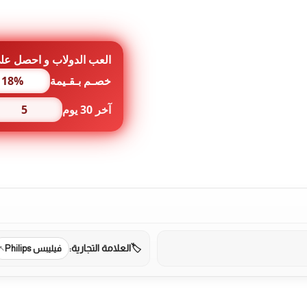
تحضير
قهوة
اسبريسو
فيليبس
العب الدولاب و احصل عل
خصـم بـقـيمة
18%
آخر 30 يوم
5
العلامة التجارية:
فيليبس Philips