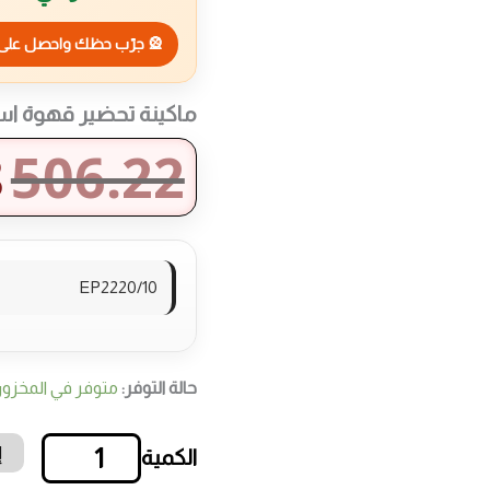
🎡 جرّب حظك واحصل على 
ماكينة تحضير قهوة ا
8
506.22
EP2220/10
حالة التوفر:
متوفر في المخزو
إ
كمية
ماكينة