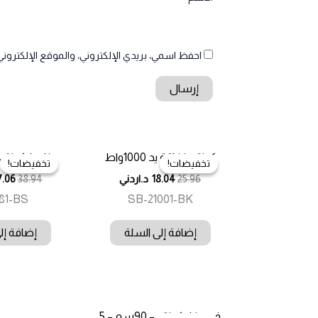
احفظ اسمي، بريدي الإلكتروني، والموقع الإلكتروني
كونتي خفاقة يد 1000واط
خلاط كونتي – 800 
تخفيضات!
تخفيضات!
تخفيضات!
تخفيضات!
25.96
18.04
د.اردني
38.94
7.06
81-BS
SB-21001-BK
إضافة إلى السلة
إضافة إل
فرن غاز كونتي – 90سم – 5