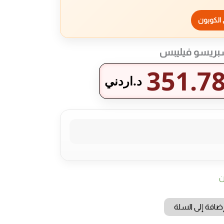
الكوبون
سبريسو فيليبس
351.7
د.اردني
ن
ضافة إلى السلة