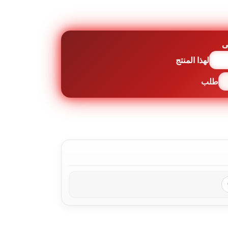
ى
لهذا المنتج
طلب