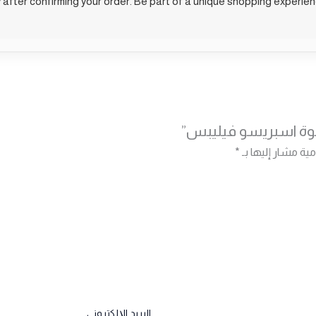
after confirming your order. Be part of a unique shopping experience 
هوة اسبريسو فيليبس”
مية مشار إليها بـ
*
البريد الإلكتروني