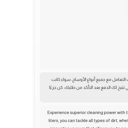
كنسة كونتي الكهربائية 2400 واط، التي تجمع بين الأداء العالي والراحة. بسعة 20 لتر، يمكنك التعامل مع جميع أنواع الأوساخ، سواء كانت
تتيح لك الدفع بعد التأكد من طلبك. كن جزءًا
Experience superior cleaning power with 
liters, you can tackle all types of dirt, 