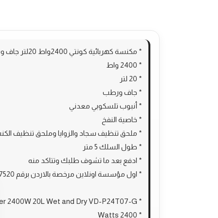
الوصف
مراجعات (0)
More Products
* مكنسة كهربائية كونتي 2400واط 20لتر جاف ورطب VD-P24T07-G
* 2400 واط
* 20 لتر
* جاف ورطب
* أنبوب تلسكوبي معدني
* خاصية النفخ
* ملحق تنظيف سجاد والزوايا وملحق تنظيف الكن
* طول السلك 5 متر
* ادفع بعد ما تشوف طلبك وتتاكد منه
* اول مؤسسة اونلاين مرخصة بالاردن برقم 100537520
* Conti Vacuum Cleaner 2400W 20L Wet and Dry VD-P24T07-G
* 2400 Watts