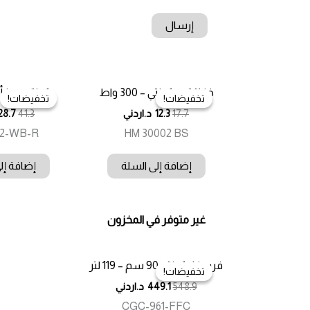
خفاقة يد كونتي – 300 واط
كونتي مدفأ
تخفيضات!
تخفيضات!
تخفيضات!
تخفيضات!
17.7
12.3
د.اردني
41.3
28.7
72-WB-R
HM 30002 BS
إضافة إلى السلة
إضافة إل
غير متوفر في المخزون
فرن غاز كونتي 90 سم – 119 لتر
تخفيضات!
تخفيضات!
548.9
449.1
د.اردني
CGC-961-FFC