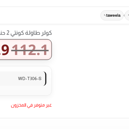
taweela
›
كولر طاولة كونتي 2 حنفية كبس
.9
112.1
WD-T306-S
غير متوفر في المخزون