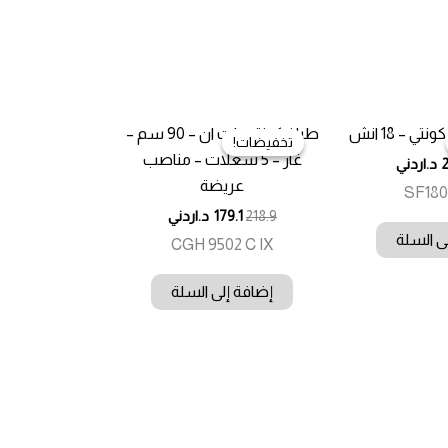
 – 18 انش
طباخ كونتي بلت ان – 90 سم –
تخفيضات!
تخفيضات!
غاز – 5 شعلات – مناصب
د.اردني
عريضة
SF180
218.9
179.1
د.اردني
ى السلة
CGH 9502 C IX
إضافة إلى السلة