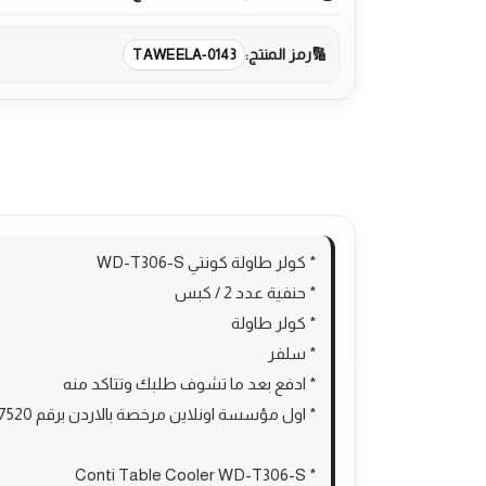
رمز المنتج:
TAWEELA-0143
الوصف
مراجعات (0)
More Products
* كولر طاولة كونتي WD-T306-S
* حنفية عدد 2 / كبس
* كولر طاولة
* سلفر
* ادفع بعد ما تشوف طلبك وتتاكد منه
* اول مؤسسة اونلاين مرخصة بالاردن برقم 100537520
* Conti Table Cooler WD-T306-S