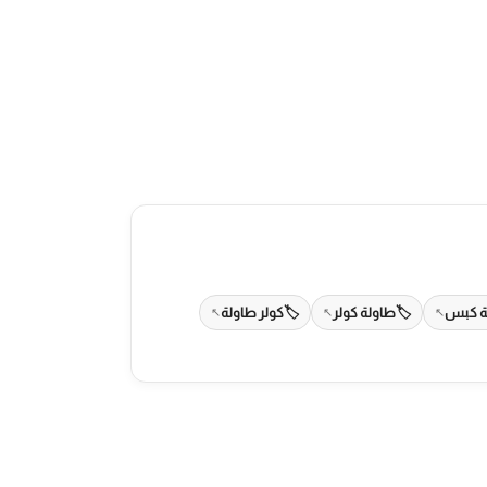
ة كبس
طاولة كولر
كولر طاولة