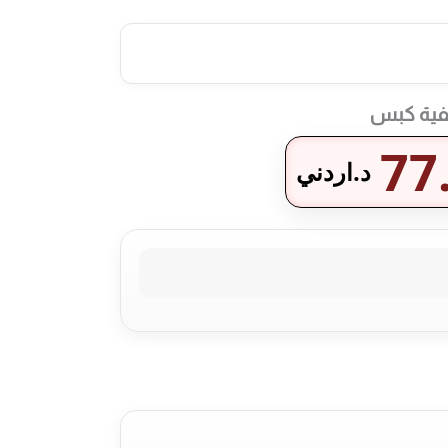
77
د.اردني