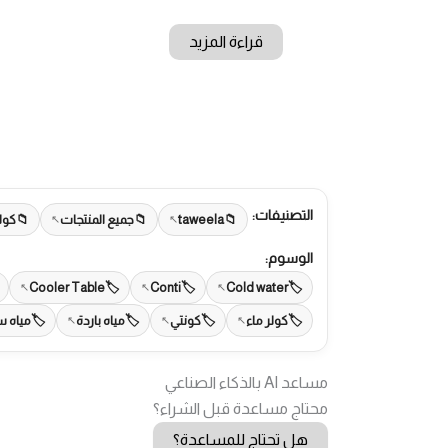
قراءة المزيد
التصنيفات:
taweela
جميع المنتجات
كول
الوسوم:
Cooler Table
Conti
Cold water
كولر ماء
كونتي
مياه باردة
مياه س
مساعد AI بالذكاء الصناعي
محتاج مساعدة قبل الشراء؟
هل تحتاج للمساعدة؟