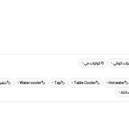
رات كونتي
كولرات مي
Hot water
Table Cooler
Tap
Water cooler
حنفي
اخنة