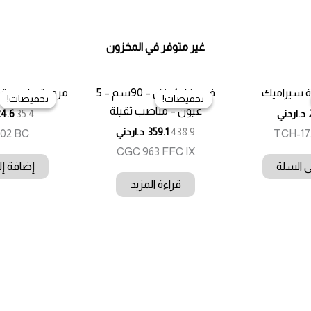
غير متوفر في المخزون
ة سيراميك
فرن غاز كونتي – 90سم – 5
مروحة عامودية كونتي
تخفيضات!
تخفيضات!
تخفيضات!
تخفيضات!
عيون – مناصب ثقيلة
د.اردني
35.4
24.6
438.9
359.1
د.اردني
02 BC
TCH-1
CGC 963 FFC IX
ى السلة
إضافة إل
قراءة المزيد