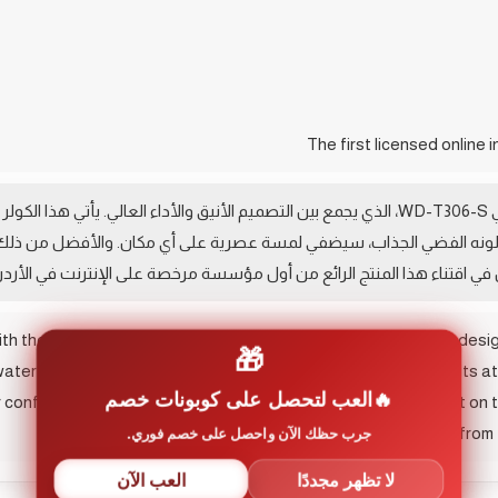
استمتع بتجربة تبريد مثالية مع كولر الطاولة كونتي WD-T306-S، الذي يجمع بين التصميم الأنيق والأداء
فضل لونه الفضي الجذاب، سيضفي لمسة عصرية على أي مكان. والأفضل من ذلك
ل في اقتناء هذا المنتج الرائع من أول مؤسسة مرخصة على الإنترنت في الأردن
with the Conti Table Cooler WD-T306-S, which combines sleek desig
🎁
ter needs, making it the ideal choice for offices and homes. Its at
العب لتحصل على كوبونات خصم
r confirming your order, giving you peace of mind. Don’t miss out on
جرب حظك الآن واحصل على خصم فوري.
fantastic product from t
لا تظهر مجددًا
العب الآن