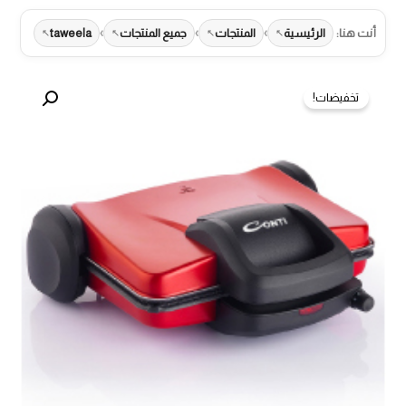
›
›
›
أنت هنا:
الرئيسية
المنتجات
جميع المنتجات
taweela
تخفيضات!