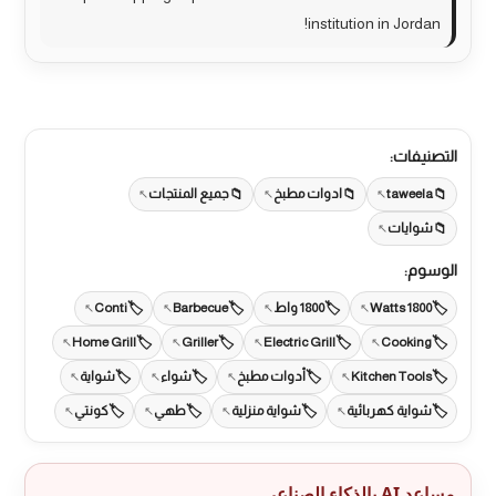
institution in Jordan!
التصنيفات:
taweela
ادوات مطبخ
جميع المنتجات
شوايات
الوسوم:
1800 Watts
1800 واط
Barbecue
Conti
Home Grill
Griller
Electric Grill
Cooking
Kitchen Tools
أدوات مطبخ
شواء
شواية
شواية كهربائية
شواية منزلية
طهي
كونتي
مساعد AI بالذكاء الصناعي