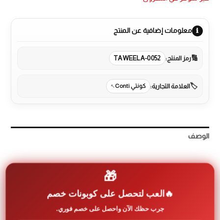
معلومات إضافية عن المنتج
رمز المنتج:
TAWEELA-0052
العلامة التجارية:
كونتي Conti
الوصف
مراجعات (0)
🎁
More Products
العب لتحصل على كوبونات خصم
جرب حظك الآن واحصل على خصم فوري.
* شواية كونتي 1800 واط GR-18G51-R