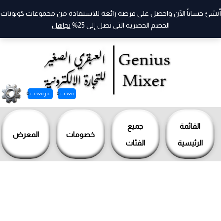
أنشئ حساباً الآن واحصل على فرصة رائعة للاستفادة من مجموعات كوبونات
الخصم الحصرية التي تصل إلى 25%
تجاهل
معجب
0
غير معجب
0
خطي
لى
القائمة
جميع
خصومات
المعرض
لمحتوى
الرئيسية
الفئات