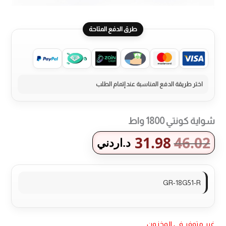
طرق الدفع المتاحة
شواية كونتي 1800 واط
31.98
46.02
د.اردني
GR-18G51-R
غير متوفر في المخزون