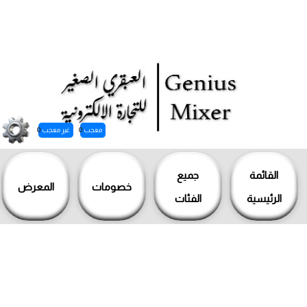
معجب
0
غير معجب
0
خطي
لى
القائمة
جميع
خصومات
المعرض
لمحتوى
الرئيسية
الفئات