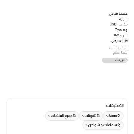
عظمة شاحن
سيارة
مخرجين USB
و Type-c
سريع 60W
11.99
د.اردني
توصيل مجاني
لهذا المنتج
إضافة إلى السلة
التصنيفات:
Store
تلفونات
جميع المنتجات
سماعات و شواحن