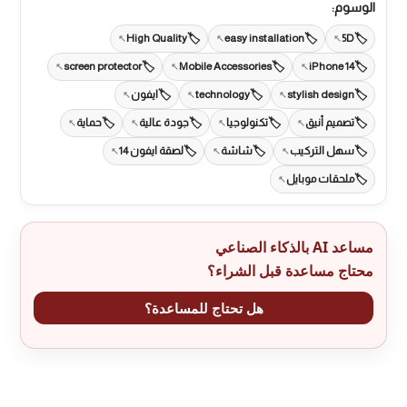
الوسوم:
High Quality
easy installation
5D
screen protector
Mobile Accessories
iPhone 14
stylish design
technology
ايفون
تصميم أنيق
تكنولوجيا
جودة عالية
حماية
سهل التركيب
شاشة
لصقة ايفون 14
ملحقات موبايل
مساعد AI بالذكاء الصناعي
محتاج مساعدة قبل الشراء؟
هل تحتاج للمساعدة؟