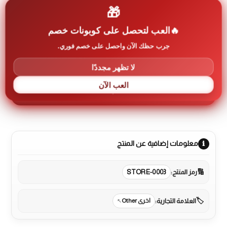
🎁
إضافة إلى السلة
العب لتحصل على كوبونات خصم
كمية
حمالة
جرب حظك الآن واحصل على خصم فوري.
شاشة
سقف
لا تظهر مجددًا
14-
العب الآن
32
2
آخر 30 يوم
طلب
معلومات إضافية عن المنتج
رمز المنتج:
STORE-0003
العلامة التجارية:
اخرى Other