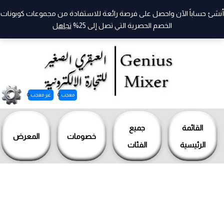
أنشئ حساباً الآن واحصل على فرصة رائعة للاستفادة من مجموعات كوبونات
الخصم الحصرية التي تصل إلى 25%
تجاهل
معجب
0
غير معجب
0
خطي
لى
القائمة
جميع
خصومات
المعرض
لمحتوى
الرئيسية
الفئات