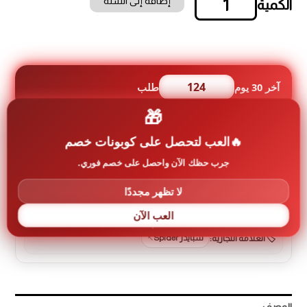
إضافة إلى السلة
كمية
رسيفر
سبيادر
Forever
8
Gold
124
آخر 30 يوم
طلب
5G
🎁
العب لتحصل على كوبونات خصم
معلومات إضافية عن المنتج
جرب حظك الآن واحصل على خصم فوري.
لا تظهر مجددًا
رمز المنتج:
spider-0009
العب الآن
العلامة التجارية:
سبايدر Spider