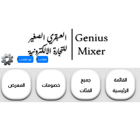
معجب
0
غير معجب
0
خطي
لى
القائمة
جميع
خصومات
المعرض
لمحتوى
الرئيسية
الفئات