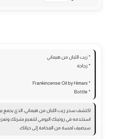
الوصف
معلومات إضافية
مراجعات (0)
oducts
* زيت اللبان من هيماني
* زجاجة
* Frankincense Oil by Himani
* Bottle
اكتشف سحر زيت اللبان من هيماني، الذي يجمع بين ا
استخدمه في روتينك اليومي لتنعيم بشرتك وتعزيز 
سيضيف لمسة من الفخامة إلى حياتك.