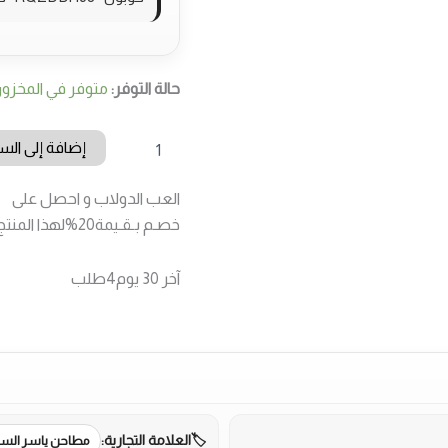
حالة التوفر:
متوفر في المخزو
كمية
إضافة إلى الس
زيت
اللبان
العب الدولاب و احصل على
من
هيماني
خصـم بـقـيمة
20%
لهذا المنتج
,
زجاجة
آخر 30 يوم
4
طلب
العلامة التجارية:
مطاحن ياسر الس