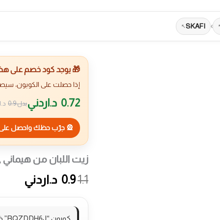
SKAFI
›
🎁 يوجد كود خصم على هذا 
إذا حصلت على الكوبون، سيص
0.72
د.اردني
بدل
0.9
د.ا
🎡 جرّب حظك واحصل على 
زيت اللبان من هيماني ,
1.1
0.9
د.اردني
كوبون “RQZDDH6J” خصم 20% على منتجات السوبرماركت