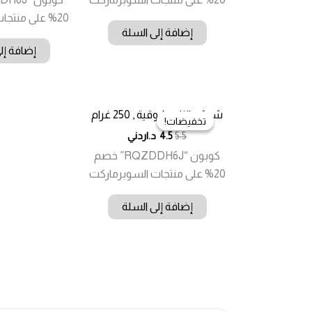
20% على منتجات السوبرماركت
إضافة إلى السلة
إضافة إل
شرش الزلوع / وقية , 250 غرام
تخفيضات!
تخفيضات!
5.5
4.5
د.اردني
كوبون “RQZDDH6J” خصم
20% على منتجات السوبرماركت
إضافة إلى السلة