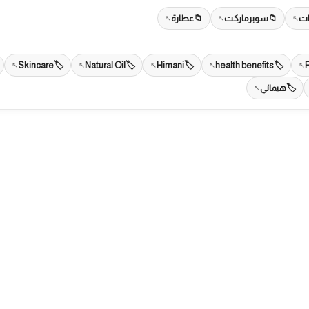
ات
سوبرماركت
عطارة
Skincare
Natural Oil
Himani
health benefits
هيماني