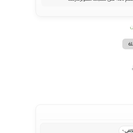
ن
لة
كافي