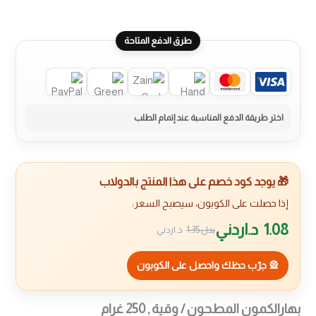
طرق الدفع المتاحة
🎁 يوجد كود خصم على هذا المنتج بالدولاب
إذا حصلت على الكوبون، سيصبح السعر:
1.08
د.اردني
بدل
1.35
د.اردني
🎡 جرّب حظك واحصل على الكوبون
بهارالكمون المطحون / وقية , 250 غرام