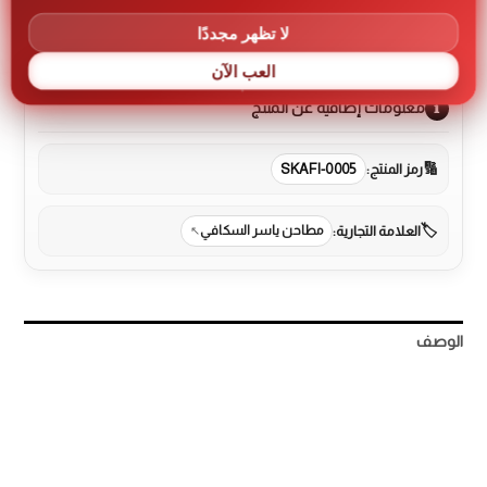
لا تظهر مجددًا
العب الآن
معلومات إضافية عن المنتج
رمز المنتج:
SKAFI-0005
العلامة التجارية:
مطاحن ياسر السكافي
الوصف
معلومات إضافية
مراجعات (0)
More Products