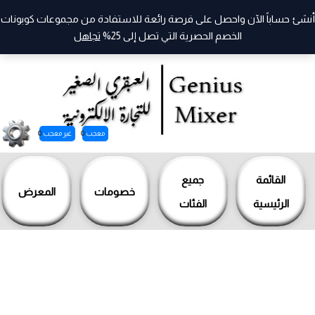
أنشئ حساباً الآن واحصل على فرصة رائعة للاستفادة من مجموعات كوبونات
الخصم الحصرية التي تصل إلى 25%
تجاهل
معجب
0
غير معجب
0
خطي
لى
القائمة
جميع
خصومات
المعرض
لمحتوى
الرئيسية
الفئات