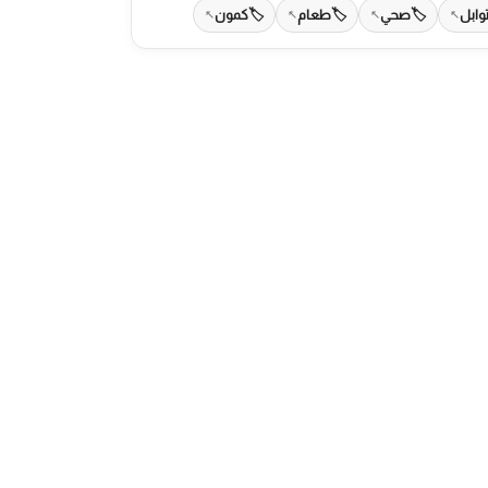
وابل
صحي
طعام
كمون