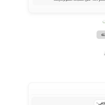
ن
لة
كافي