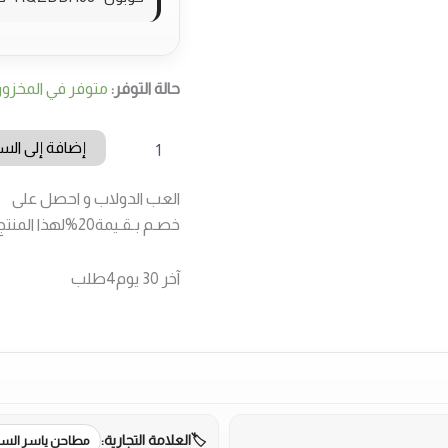
حالة التوفر:
متوفر في المخزو
كمية
إضافة إلى الس
الكمون
الحب
العب الدولاب و احصل على
/
وقية
خصـم بـقـيمة
20%
لهذا المنتج
,
250
آخر 30 يوم
4
طلب
غرام
العلامة التجارية:
مطاحن ياسر الس