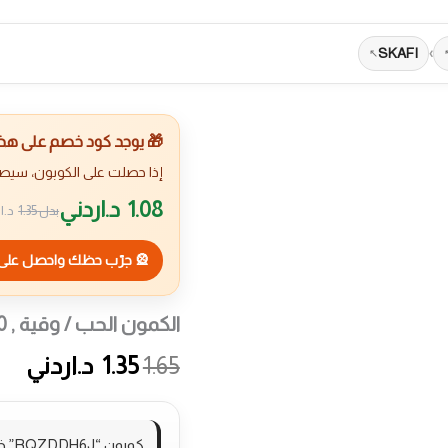
SKAFI
›
🎁 يوجد كود خصم على هذا 
إذا حصلت على الكوبون، سيص
1.08
د.اردني
بدل
1.35
د.ا
🎡 جرّب حظك واحصل على 
الكمون الحب / وقية , 250 غرام
1.65
1.35
د.اردني
كوبون “RQZDDH6J” خصم 20% على منتجات السوبرماركت