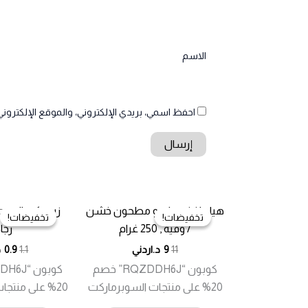
الاسم
احفظ اسمي، بريدي الإلكتروني، والموقع الإلكتروني
هيل اخضر جامبو مطحون خشن
زيت كبد الحوت
تخفيضات!
تخفيضات!
تخفيضات!
تخفيضات!
/ وقية , 250 غرام
زجا
11
9
د.اردني
1.1
0.9
د
كوبون “RQZDDH6J” خصم
20% على منتجات السوبرماركت
20% على منتجات السوبرماركت