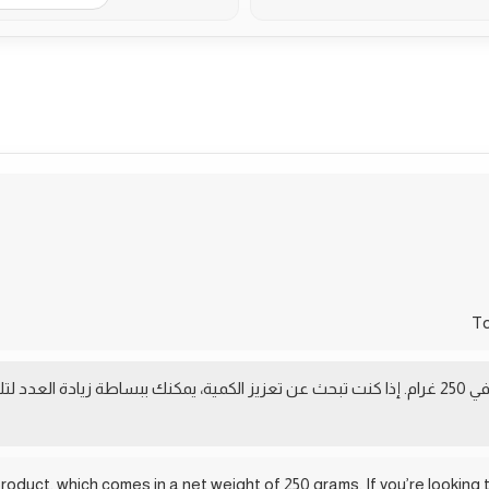
More Pr
اكتشف تجربة فريدة مع منتجنا الذي يأتي بوزن صافي 250 غرام. إذا كنت تبحث عن تعزيز الكمية، يمكنك
roduct, which comes in a net weight of 250 grams. If you’re looking 