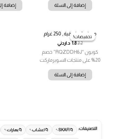
إضافة إلى السلة
إضافة إل
مردقوش / وقية , 250 غرام
تخفيضات!
تخفيضات!
2.2
1.8
د.اردني
كوبون “RQZDDH6J” خصم
20% على منتجات السوبرماركت
إضافة إلى السلة
التصنيفات:
SKAFI
اعشاب
بهارات