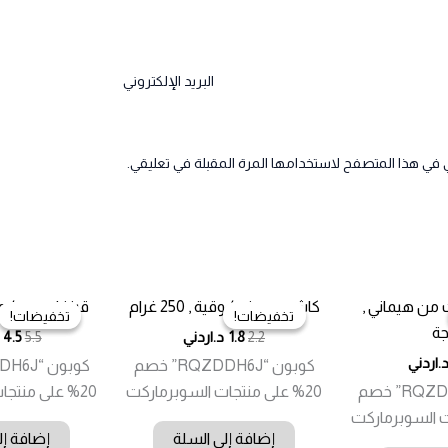
البريد الإلكتروني
 في هذا المتصفح لاستخدامها المرة المقبلة في تعليقي.
 من هيماني ,
كاشو حب ني / وقية , 250 غرام
قرنفل عود / وقية , 0
تخفيضات!
تخفيضات!
تخفيضات!
تخفيضات!
جة
2.2
1.8
د.اردني
5.5
4.5
.اردني
كوبون “RQZDDH6J” خصم
كوبون “RQZDDH6J” خصم
20% على منتجات السوبرماركت
20% على منتجات السوبرماركت
إضافة إلى السلة
إضافة إل