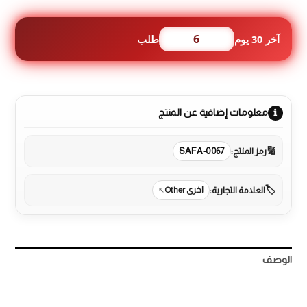
سستم
NS
الوفيرا
6
آخر 30 يوم
طلب
400
مل
معلومات إضافية عن المنتج
رمز المنتج:
SAFA-0067
العلامة التجارية:
اخرى Other
الوصف
مراجعات (0)