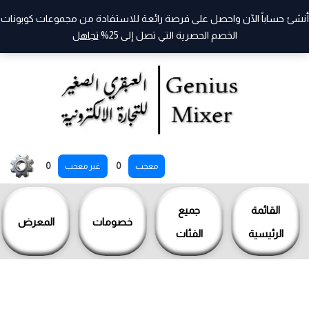
أنشئ حساباً الآن واحصل على فرصة رائعة للاستفادة من مجموعات كوبونات
الخصم الحصرية التي تصل إلى 25%
تجاهل
خطي
0
0
معجب
غير معجب
لى
لمحتوى
القائمة
جميع
خصومات
المعرض
الرئيسية
الفئات