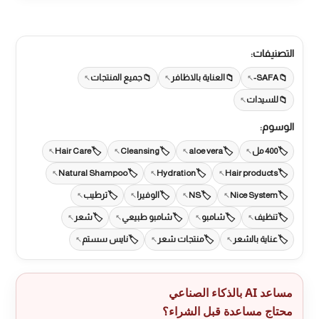
التصنيفات:
SAFA-
العناية بالاظافر
جميع المنتجات
للسيدات
الوسوم:
400 مل
aloe vera
Cleansing
Hair Care
Natural Shampoo
Hydration
Hair products
Nice System
NS
الوفيرا
ترطيب
تنظيف
شامبو
شامبو طبيعي
شعر
عناية بالشعر
منتجات شعر
نايس سستم
مساعد AI بالذكاء الصناعي
محتاج مساعدة قبل الشراء؟