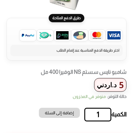
طرق الدفع المتاحة
شامبو نايس سستم NS الوفيرا 400 مل
5
د.اردني
حالة التوفر:
متوفر في المخزون
إضافة إلى السلة
كمية
شامبو
نايس