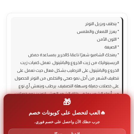
More Products
* ينظف ويزيل التوتر
* يعزز اللمعان والملمس
* اللون الآمن
* الصيغة
* يمنحك الشامبو شعرًا ناعمًا كالحرير بمساعدة حمض
الريسينوليك من زيت الخروع والبانثينول. تعمل كميات زيت
الخروع والبانثينول على الترطيب بشكل فعال حيث تعمل على
تنظيف الشعر من أجل نمو صحي والتخلص من التوتر للحصول
على خصلات جميلة وسهلة التصفيف. يرطب وينعش أي نوع
من أنواع الشعر بما في ذلك الشعر الهش لتعزيز نمو خصلات
🎁
الشعر الأكثر مرونة. مع الاستخدام المستمر، ستحصلين على
شعر صحي وقوي يمكنه تحمل تحديات الشعر اليومية.
العب لتحصل على كوبونات خصم
* كيف يعمل الشامبو الخاص بنا؟
جرب حظك الآن واحصل على خصم فوري.
* يحتوي شامبو زيت الأعشاب وزيت الخروع على مكونات
وفيرة مغذية للشعر تساعد على جعل الشعر نظيفًا وأكثر