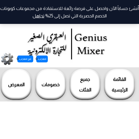
أنشئ حساباً الآن واحصل على فرصة رائعة للاستفادة من مجموعات كوبونات
الخصم الحصرية التي تصل إلى 25%
تجاهل
معجب
0
غير معجب
0
خطي
لى
القائمة
جميع
خصومات
المعرض
لمحتوى
الرئيسية
الفئات