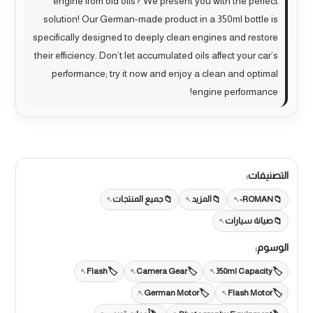
engine from old oils? We present you with the perfect
solution! Our German-made product in a 350ml bottle is
specifically designed to deeply clean engines and restore
their efficiency. Don’t let accumulated oils affect your car’s
performance; try it now and enjoy a clean and optimal
engine performance!
التصنيفات:
ROMAN-
المزيد
جميع المنتجات
صيانة سيارات
الوسوم:
Flash
Camera Gear
350ml Capacity
German Motor
Flash Motor