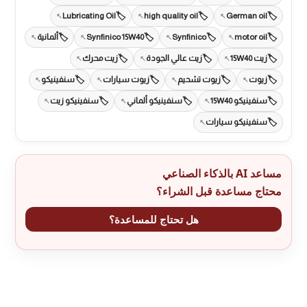
Lubricating Oil
high quality oil
German oil
motor oil
Synfinico
Synfinico 15W40
ألمانية
زيت 15W40
زيت عالي الجودة
زيت محرك
زيوت
زيوت تشحيم
زيوت سيارات
سنفينيكو
سنفينيكو 15W40
سنفينيكو ألماني
سنفينيكو زيت
سنفينيكو سيارات
مساعد AI بالذكاء الصناعي
محتاج مساعدة قبل الشراء؟
هل تحتاج للمساعدة؟