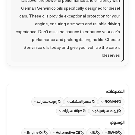
Discover the power of performance and efficiency with
German Senvinico oils specifically designed for diesel
cars. These oils provide exceptional protection for your
engine, ensuring a smooth and reliable driving
experience. Don’t miss the chance to enhance your car’s
performance and prolong its engine life. Choose
Senvinico oils today and give your vehicle the care it
deserves!
التصنيفات:
ROMAN-
جميع المنتجات
زيوت سيارات
زيوت سينفينكو
صيانة سيارات
الوسوم:
Engine Oil
Automotive Oil
5L
15W40