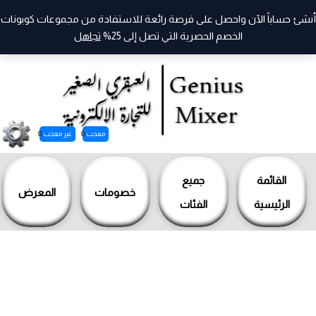
أنشئ حساباً الآن واحصل على فرصة رائعة للاستفادة من مجموعات كوبونات
الخصم الحصرية التي تصل إلى 25%
تجاهل
معجب
0
غير معجب
0
خطي
لى
القائمة
جميع
خصومات
المعرض
لمحتوى
الرئيسية
الفئات