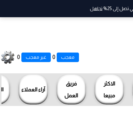
صل إلى 25%
تجاهل
0
0
معجب
غير معجب
الاكثر
فريق
آراء العملاء
ال
مبيعا
العمل