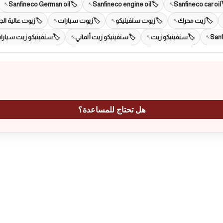
Sanfineco German oil
Sanfineco engine oil
Sanfineco car oil
زيت محرك
زيوت سنفينيكو
زيوت سيارات
زيوت عالية الج
سنفينيكو زيت
سنفينيكو زيت ألماني
سنفينيكو زيت سيارا
هل تحتاج للمساعدة؟