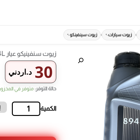
›
زيوت سيارات
›
زيوت سينفينكو
زيوت سنفينيكو عيار 5W20 4L الألمانية
30
د.اردني
حالة التوفر:
متوفر في المخزو
إ
كمية
زيوت
سنفينيكو
عيار
5W20