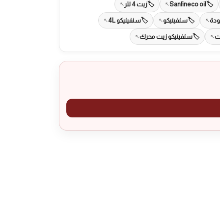
Sanfineco oil
زيت 4 لتر
ودة
سنفينيكو
سنفينيكو 4L
ت
سنفينيكو زيت محرك