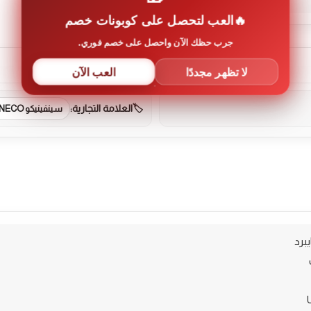
العب لتحصل على كوبونات خصم
جرب حظك الآن واحصل على خصم فوري.
لا تظهر مجددًا
العب الآن
العلامة التجارية:
سينفينيكو SENFINECO
برد