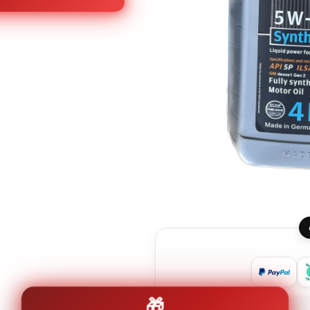
4L
الألمانية
🎁