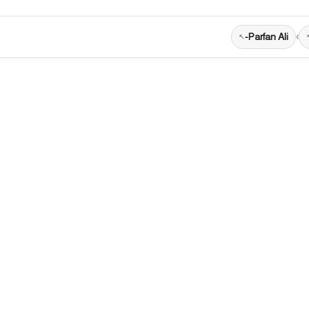
Parfan Ali-
›
احة