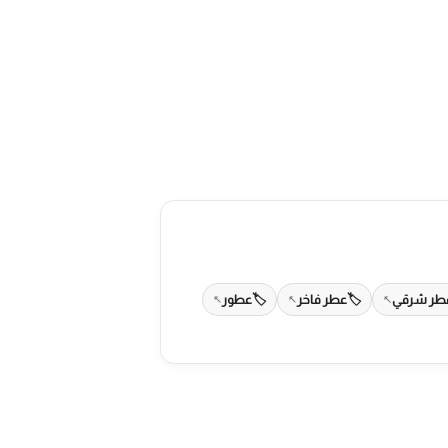
طر شرقي
عطر فاخر
عطور