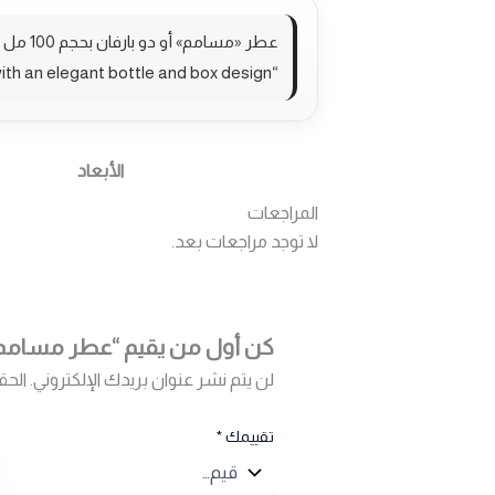
عطر «مسامم» أو دو بارفان بحجم 100 مل بتصميم زجاجة وعلبة أنيقين.
“Oud Najdia” is an Eau de Parfum (100 ml) with an elegant bottle and box design.
الأبعاد
المراجعات
لا توجد مراجعات بعد.
كن أول من يقيم “عطر مسامم
لن يتم نشر عنوان بريدك الإلكتروني.
الحق
تقييمك
*