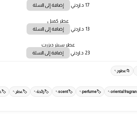
17
د.اردني
إضافة إلى السلة
عطر كميل
13
د.اردني
إضافة إلى السلة
عطر سِبتر ديزرت
23
د.اردني
إضافة إلى السلة
عطور
oriental fragra
perfume
scent
رائحة
عطر
ع