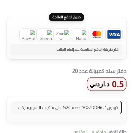
طرق الدفع المتاحة
دفتر سند كمبيالة عدد 20
0.5
د.اردني
كوبون “RQZDDH6J” خصم 20% على منتجات السوبرماركت
حالة التوفر:
متوفر في المخزون