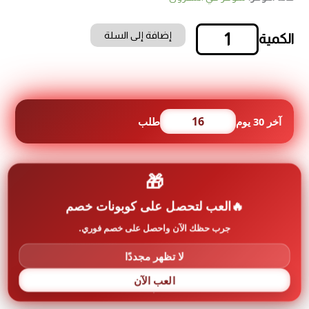
إضافة إلى السلة
كمية
دفتر
سند
كمبيالة
عدد
20
16
آخر 30 يوم
طلب
🎁
معلومات إضافية عن المنتج
العب لتحصل على كوبونات خصم
جرب حظك الآن واحصل على خصم فوري.
رمز المنتج:
Omran-0051
لا تظهر مجددًا
العلامة التجارية:
اخرى Other
العب الآن