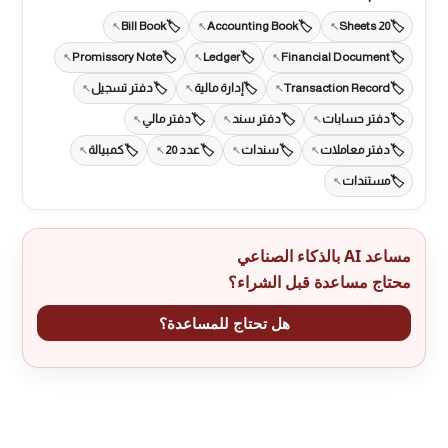
Bill Book
Accounting Book
20 Sheets
Promissory Note
Ledger
Financial Document
Transaction Record
إدارة مالية
دفتر تسجيل
دفتر حسابات
دفتر سند
دفتر مالي
دفتر معاملات
سندات
عدد 20
كمبيالة
مستندات
مساعد AI بالذكاء الصناعي
محتاج مساعدة قبل الشراء؟
هل تحتاج للمساعدة؟