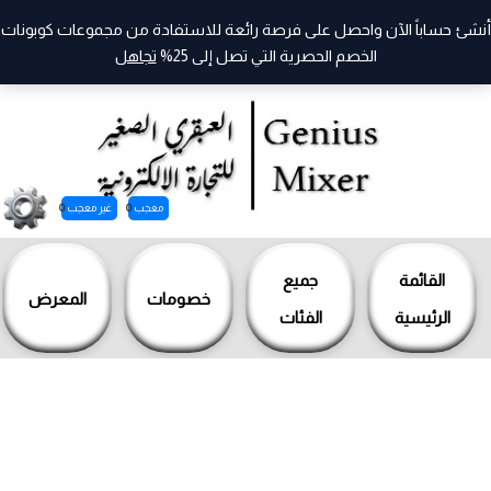
أنشئ حساباً الآن واحصل على فرصة رائعة للاستفادة من مجموعات كوبونات
الخصم الحصرية التي تصل إلى 25%
تجاهل
معجب
0
غير معجب
0
خطي
لى
القائمة
جميع
خصومات
المعرض
لمحتوى
الرئيسية
الفئات