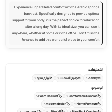
Experience unparalleled comfort with the Arabic sponge
backrest. Specifically designed to provide optimal
support for your body, it is the perfect choice for relaxation
after a long day. With its ideal size, you can use it
anywhere, whether at home or in the office. Don’t miss the
chance to add this wonderful piece to your comfort!
التصنيفات:
nablcy-
جميع المنتجات
لوازم تنجيد
الوسوم:
Foam Backrest
Comfortable Cushion
modern design
Home Furniture
Rikai Back Cushion
أثاث منزلي
تصميم عصري