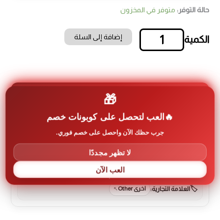
حالة التوفر:
متوفر في المخزون
إضافة إلى السلة
كمية
ركاي
ظهر
أسفنج
العربية
وسط/
🎁
190
سم
العب لتحصل على كوبونات خصم
*
جرب حظك الآن واحصل على خصم فوري.
40سم
معلومات إضافية عن المنتج
*
لا تظهر مجددًا
8
رمز المنتج:
nablcy-0077
سم
العب الآن
العلامة التجارية:
اخرى Other