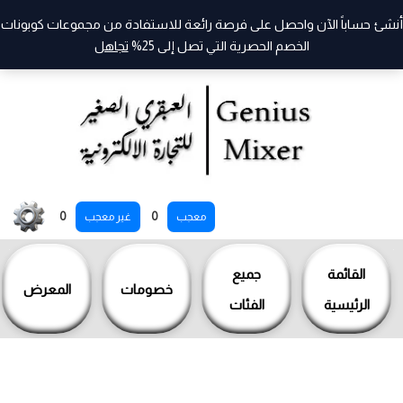
أنشئ حساباً الآن واحصل على فرصة رائعة للاستفادة من مجموعات كوبونات
الخصم الحصرية التي تصل إلى 25%
تجاهل
خطي
0
0
معجب
غير معجب
لى
لمحتوى
القائمة
جميع
خصومات
المعرض
الرئيسية
الفئات