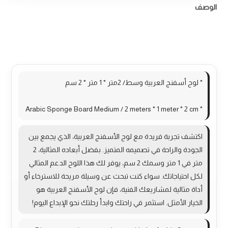
الوصف
مراجعات (0)
More Products
* لوح أسفنج العربية وسط/ 2متر * 1 متر * 2 سم
* Arabic Sponge Board Medium / 2 meters * 1 meter * 2 cm
اكتشف تجربة فريدة مع لوح الأسفنج العربية، الذي يجمع بين
الجودة والراحة في تصميمه المتميز. بفضل أبعاده المثالية، 2
متر في 1 متر وسمك 2 سم، يوفر لك هذا اللوح الدعم المثالي
لكل احتياجاتك. سواء كنت تبحث عن وسيلة مريحة للاسترخاء أو
أداة مثالية لمشاريعك الفنية، فإن لوح الأسفنج العربية هو
الخيار الأمثل. استثمر في راحتك وابدأ رحلتك نحو الإبداع اليوم!