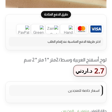
طرق الدفع المتاحة
لوح أسفنج العربية وسط/ 2متر * 1 متر * 2 سم
2.7
د.اردني
اسعار خاصة للمنجدين
حالة التوفر:
متوفر في المخزون