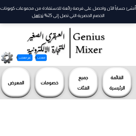
أنشئ حساباً الآن واحصل على فرصة رائعة للاستفادة من مجموعات كوبونات
الخصم الحصرية التي تصل إلى 25%
تجاهل
معجب
0
غير معجب
0
خطي
لى
القائمة
جميع
خصومات
المعرض
لمحتوى
الرئيسية
الفئات