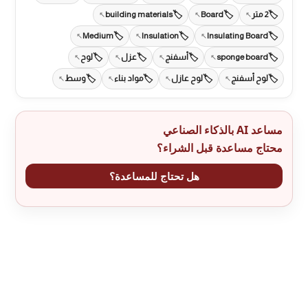
2 متر
Board
building materials
Medium
Insulation
Insulating Board
sponge board
أسفنج
عزل
لوح
لوح أسفنج
لوح عازل
مواد بناء
وسط
مساعد AI بالذكاء الصناعي
محتاج مساعدة قبل الشراء؟
هل تحتاج للمساعدة؟