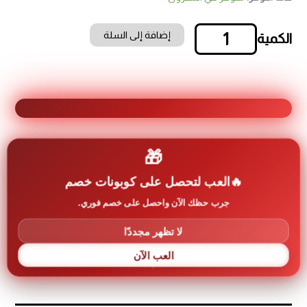
إضافة إلى السلة
كمية
لوح
أسفنج
العربية
وسط/
2متر
*
1
🎁
متر
*
معلومات إضافية عن المنتج
العب لتحصل على كوبونات خصم
2
سم
جرب حظك الآن واحصل على خصم فوري.
رمز المنتج:
nablcy-0050
لا تظهر مجددًا
العلامة التجارية:
اخرى Other
العب الآن