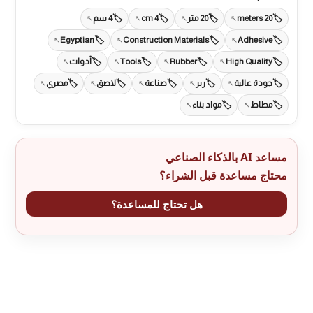
20 meters
20 متر
4 cm
4 سم
Egyptian
Construction Materials
Adhesive
High Quality
Rubber
Tools
أدوات
جودة عالية
ربر
صناعة
لاصق
مصري
مطاط
مواد بناء
مساعد AI بالذكاء الصناعي
محتاج مساعدة قبل الشراء؟
هل تحتاج للمساعدة؟