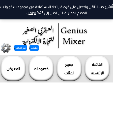
أنشئ حساباً الآن واحصل على فرصة رائعة للاستفادة من مجموعات كوبونات
الخصم الحصرية التي تصل إلى 25%
تجاهل
معجب
0
غير معجب
0
خطي
لى
القائمة
جميع
خصومات
المعرض
لمحتوى
الرئيسية
الفئات