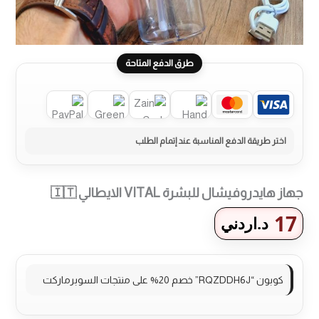
طرق الدفع المتاحة
جهاز هايدروفيشال للبشرة VITAL الايطالي 🇮🇹
17
د.اردني
كوبون “RQZDDH6J” خصم 20% على منتجات السوبرماركت