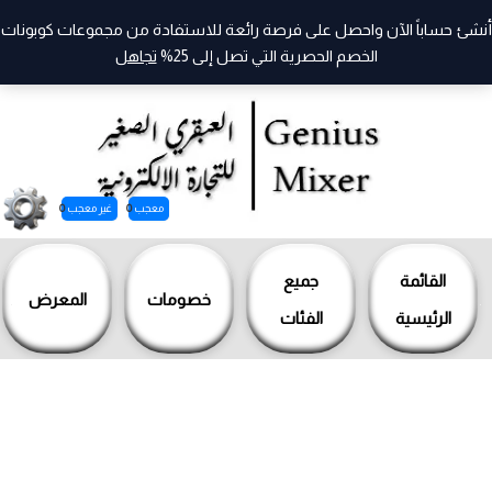
أنشئ حساباً الآن واحصل على فرصة رائعة للاستفادة من مجموعات كوبونات
الخصم الحصرية التي تصل إلى 25%
تجاهل
معجب
0
غير معجب
0
خطي
لى
القائمة
جميع
خصومات
المعرض
لمحتوى
الرئيسية
الفئات