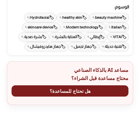
الوسوم:
Hydrofacial
healthy skin
beauty machine
skincare device
Modern technology
Italian
VITAl
إيطالي
العناية بالبشرة
بشرة صحية
تقنية حديثة
جهاز تجميل
جهاز هايدروفيشال
مساعد AI بالذكاء الصناعي
محتاج مساعدة قبل الشراء؟
هل تحتاج للمساعدة؟