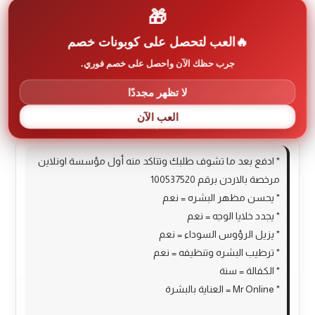
🎁
العب لتحصل على كوبونات خصم
الوصف
جرب حظك الآن واحصل على خصم فوري.
مراجعات (0)
لا تظهر مجددًا
More Products
العب الآن
* ادفع بعد ما تشوف طلبك وتتاكد منه أول مؤسسة اونلاين
مرخصة بالاردن برقم 100537520
* يحسن مظهر البشره = نعم
* يجدد خلايا الوجه = نعم
* يزيل الرؤوس السوداء = نعم
* ترطيب البشره وتنظيفه = نعم
* الكفالة = سنة
* Mr Online = العناية بالبشرة