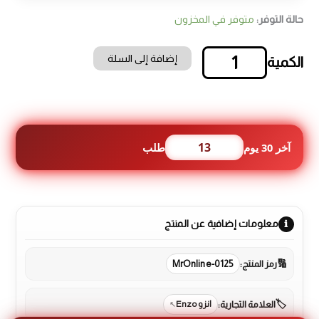
حالة التوفر:
متوفر في المخزون
إضافة إلى السلة
كمية
جهاز
هايدروفيشال
للبشرة
VITAL
الايطالي
13
آخر 30 يوم
طلب
🇮🇹
معلومات إضافية عن المنتج
رمز المنتج:
MrOnline-0125
العلامة التجارية:
انزو Enzo