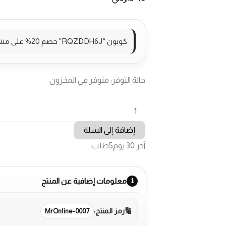
كوبون “RQZDDH6J” خصم 20% على منتجات السوبرماركت
حالة التوفر:
متوفر في المخزون
كمية
محضرة
طعام
إضافة إلى السلة
هوفمانز
آخر 30 يوم
5
طلب
10
في
1
معلومات إضافية عن المنتج
رمز المنتج:
MrOnline-0007