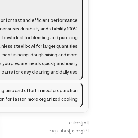
r for fast and efficient performance
100% pure copper motor ensures durability and stability
 bowl ideal for blending and pureeing
inless steel bowl for larger quantities
p, meat mincing, dough mixing and more
s you prepare meals quickly and easily
parts for easy cleaning and daily use
ng time and effort in meal preparation
ion for faster, more organized cooking
المراجعات
لا توجد مراجعات بعد.