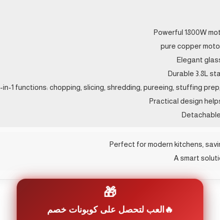
Powerful 1800W moto
Elegant glass
Durable 3.8L sta
in-1 functions: chopping, slicing, shredding, pureeing, stuffing pre
Practical design help
Detachable 
Perfect for modern kitchens, savi
A smart solut
🎁
العب لتحصل على كوبونات خصم