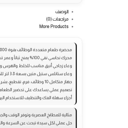
الوصف
مراجعات (0)
More Products
محضرة طعام متعددة الوظائف بقوة 1800 واط لأداء قوي وسريع
محرك نحاسي نقي 100% يمنح ثباتاً وعمر تشغيل أطول
وعاء زجاجي أنيق مناسب للخلط والهرس 
وعاء ستانلس ستيل متين بسعة 3.8 لتر للكميات الكبيرة
جهاز متكامل 10 وظائف: فرم، تقطيع، بشر، هرس، تحضير الحشوات، فرم لحم، عجن والمزيد
تصميم عملي يساعدك على تحضير الطعام
أجزاء سهلة الفك والتنظيف للاستخدام اليو
مثالية للمطابخ العصرية وتوفر الوقت والجه
حل عملي لكل سيدة تبحث عن السرعة والت