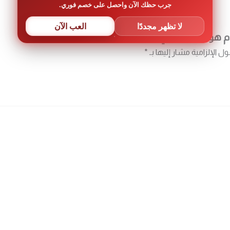
جرب حظك الآن واحصل على خصم فوري.
لا تظهر مجددًا
العب الآن
نز 10 في 1”
ول الإلزامية مشار إليها بـ
*