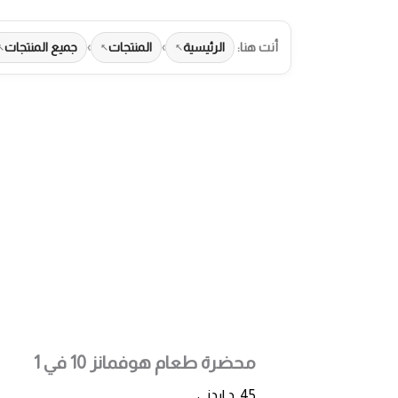
أنت هنا:
الرئيسية
›
المنتجات
›
جميع المنتجات
طرق الدفع المت
محضرة طعام هوفمانز 10 في 1
45
د.اردني