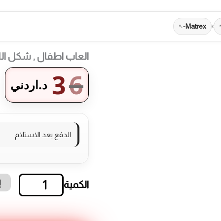
Matrex-
›
العاب اطفال , شكل الل
3
6
د.اردني
الدفع بعد الاستلام
إ
كمية
العاب
اطفال
,