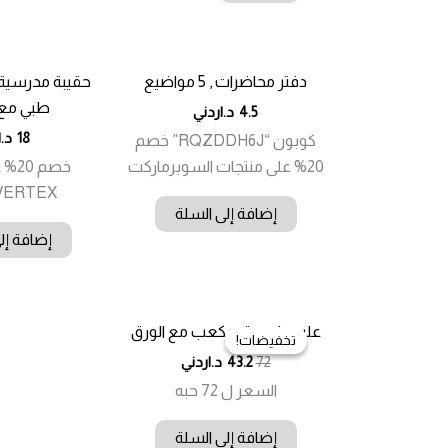
دفتر محاضرات , 5 مواضيع
طبي مع 
4.5
د.اردني
18
د.ا
كوبون “RQZDDH6J” خصم
20% على منتجات السوبرماركت
خصم 
VERTEX الاصلي
إضافة إلى السلة
إضافة إل
علبه جلد ورق مكعب مع الورق
تخفيضات!
تخفيضات!
السعر
السعر
72
43.2
د.اردني
الأصلي
الحالي
السعر ل 72 حبه
هو:
هو:
72.00 د.ا.
43.20 د.ا.
إضافة إلى السلة