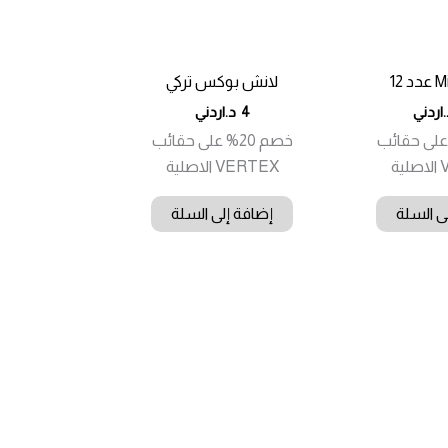
لانش بوكس تركي
.اردني
4
د.اردني
20% على حقائب
خصم 20% على حقائب
ة
VERTEX الاصلية
ى السلة
إضافة إلى السلة