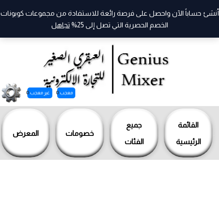
أنشئ حساباً الآن واحصل على فرصة رائعة للاستفادة من مجموعات كوبونات
الخصم الحصرية التي تصل إلى 25%
تجاهل
معجب
0
غير معجب
0
خطي
لى
القائمة
جميع
خصومات
المعرض
لمحتوى
الرئيسية
الفئات