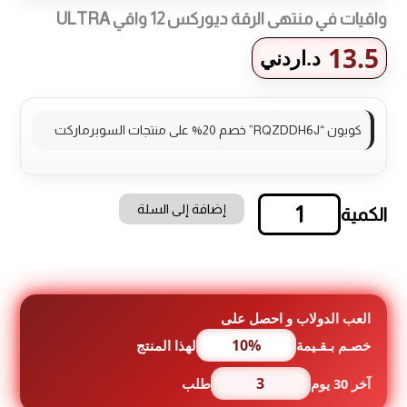
واقيات في منتهى الرقة ديوركس 12 واقي ULTRA
13.5
د.اردني
كوبون “RQZDDH6J” خصم 20% على منتجات السوبرماركت
إضافة إلى السلة
كمية
واقيات
في
منتهى
الرقة
ديوركس
العب الدولاب و احصل على
12
10%
خصـم بـقـيمة
لهذا المنتج
واقي
ULTRA
3
آخر 30 يوم
طلب