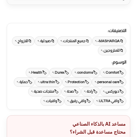
التصنيفات:
MASHARQA-
جميع المنتجات
صيدلية
للازواج
للمتزوجين
الوسوم:
Health
Durex
condoms
Comfort
personal care
Protection
ultra thin
حماية
ديوركس
راحة
صحة
منتجات صحية
واقي ULTRA
واقي رقيق
واقيات
مساعد AI بالذكاء الصناعي
محتاج مساعدة قبل الشراء؟