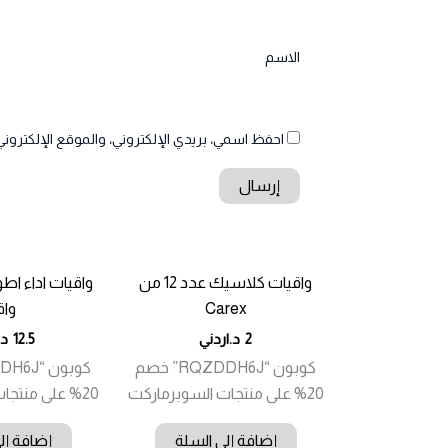
الاسم
احفظ اسمي، بريدي الإلكتروني، والموقع الإلكتروني
واقيات كلاسيك عدد 12 من
Carex
واق
2
د.اردني
12.5
د.
كوبون “RQZDDH6J” خصم
20% على منتجات السوبرماركت
20% على منتجات السوبرماركت
إضافة إلى السلة
إضافة إل