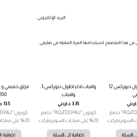
البريد الإلكتروني
 في هذا المتصفح لاستخدامها المرة المقبلة في تعليقي.
واقيات اداء اطول ديوركس 12
واقيات اداء اطول ديوركس 3
مزلق حميمي و
ي
واقيات
200مم
اردني
3.35
د.اردني
13.5
د.
كوبون “RQZDDH6J” خصم
كوبون “RQZDDH6J” خصم
20% على منتجات السوبرماركت
20% على منتجات السوبرماركت
ى السلة
إضافة إلى السلة
إضافة إل