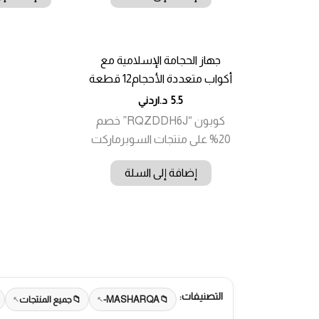
جهاز الحجامة الإسلامية مع
أكواب متعددة الأحجام12 قطعة
5.5
د.اردني
كوبون “RQZDDH6J” خصم
20% على منتجات السوبرماركت
إضافة إلى السلة
التصنيفات:
MASHARQA-
جميع المنتجات