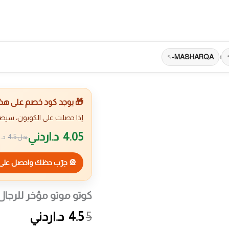
MASHARQA-
›
🎁 يوجد كود خصم على هذا 
إذا حصلت على الكوبون، سيص
4.05
د.اردني
بدل
4.5
د.ا
🎡 جرّب حظك واحصل على 
كوتو موتو مؤخر للرجال
السعر
السعر
5
4.5
د.اردني