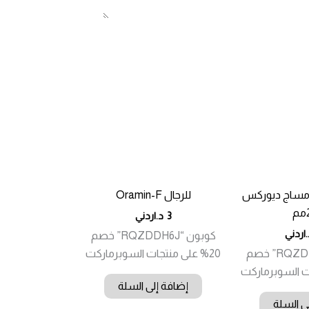
 مساج ديوركس
للرجال Oramin-F
3
د.اردني
اردني
كوبون “RQZDDH6J” خصم
كوبون “RQZDDH6J” خصم
20% على منتجات السوبرماركت
إضافة إلى السلة
ى السلة