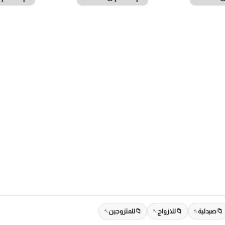
صيدلية
للازواج
للمتزوجين