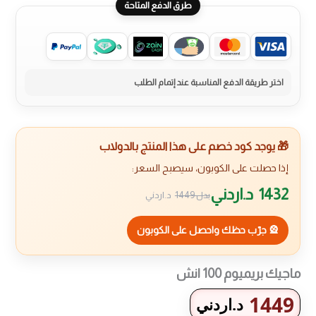
طرق الدفع المتاحة
🎁 يوجد كود خصم على هذا المنتج بالدولاب
إذا حصلت على الكوبون، سيصبح السعر:
1432
د.اردني
بدل
1449
د.اردني
🎡 جرّب حظك واحصل على الكوبون
ماجيك بريميوم 100 انش
1449
د.اردني