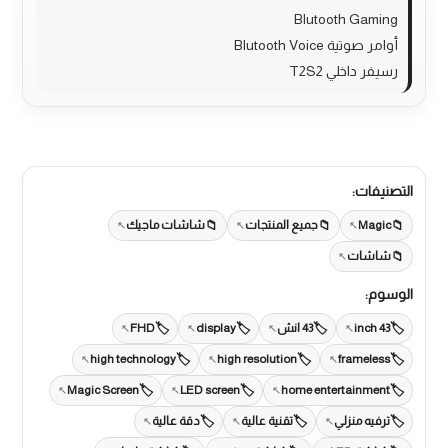
Blutooth Gaming
أوامر صوتية Blutooth Voice
رسيفر داخلي T2S2
التصنيفات:
Magic
جميع المنتجات
شاشات ماجيك
شاشات
الوسوم:
43 inch
43 انش
display
FHD
high technology
high resolution
frameless
Magic Screen
LED screen
home entertainment
ترفيه منزلي
تقنية عالية
دقة عالية