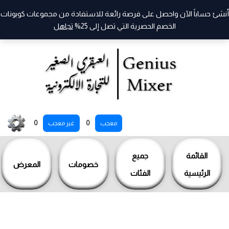
أنشئ حساباً الآن واحصل على فرصة رائعة للاستفادة من مجموعات كوبونات
الخصم الحصرية التي تصل إلى 25%
تجاهل
خطي
0
0
معجب
غير معجب
لى
لمحتوى
القائمة
جميع
خصومات
المعرض
الرئيسية
الفئات