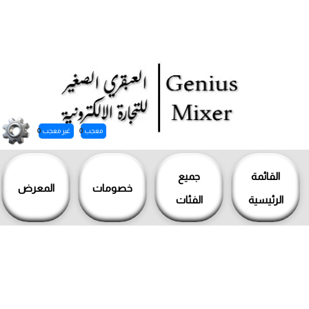
معجب
0
غير معجب
0
خطي
لى
القائمة
جميع
خصومات
المعرض
لمحتوى
الرئيسية
الفئات