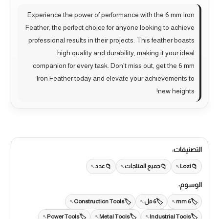
Experience the power of performance with the 6 mm Iron
Feather, the perfect choice for anyone looking to achieve
professional results in their projects. This feather boasts
high quality and durability, making it your ideal
companion for every task. Don’t miss out, get the 6 mm
Iron Feather today and elevate your achievements to
new heights!
التصنيفات:
Lozi
جميع المنتجات
عدد
الوسوم:
6 mm
6 مل
Construction Tools
Power Tools
Metal Tools
Industrial Tools