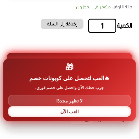
حالة التوفر:
متوفر في المخزون
إضافة إلى السلة
كمية
ريشة
حديد
6
مل
🎁
العب لتحصل على كوبونات خصم
معلومات إضافية عن المنتج
جرب حظك الآن واحصل على خصم فوري.
لا تظهر مجددًا
رمز المنتج:
Lozi-0034
العب الآن
العلامة التجارية:
اخرى Other